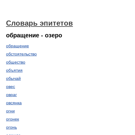
Словарь эпитетов
обращение - озеро
обращение
обстоятельство
общество
объятия
обычай
овес
овраг
овсянка
огни
огонек
огонь