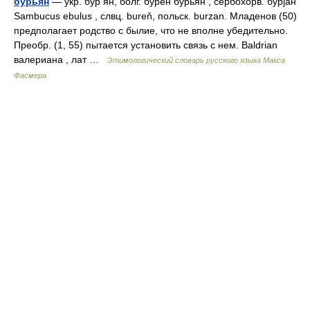
бурьян
— укр. бур ян, болг. бурен бурьян , сербохорв. бу̀рjан
Sambucus ebulus , слвц. bureň, польск. burzan. Младенов (50)
предполагает родство с былие, что не вполне убедительно.
Преобр. (1, 55) пытается установить связь с нем. Baldrian
валериана , лат …
Этимологический словарь русского языка Макса
Фасмера