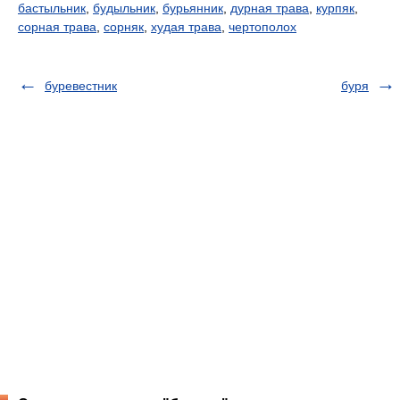
бастыльник
,
будыльник
,
бурьянник
,
дурная трава
,
курпяк
,
сорная трава
,
сорняк
,
худая трава
,
чертополох
буревестник
буря