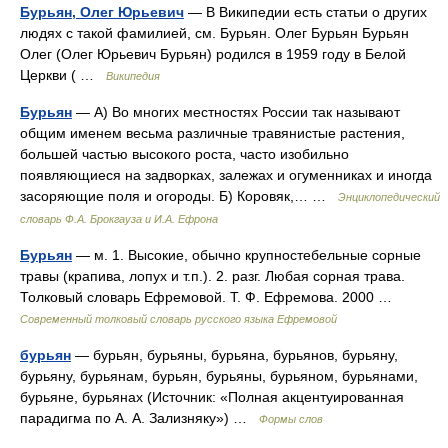
Бурьян, Олег Юрьевич
— В Википедии есть статьи о других
людях с такой фамилией, см. Бурьян. Олег Бурьян Бурьян
Олег (Олег Юрьевич Бурьян) родился в 1959 году в Белой
Церкви ( …
Википедия
Бурьян
— А) Во многих местностях России так называют
общим именем весьма различные травянистые растения,
большей частью высокого роста, часто изобильно
появляющиеся на задворках, залежах и огуменниках и иногда
засоряющие поля и огороды. Б) Коровяк,… …
Энциклопедический
словарь Ф.А. Брокгауза и И.А. Ефрона
Бурьян
— м. 1. Высокие, обычно крупностебельные сорные
травы (крапива, лопух и т.п.). 2. разг. Любая сорная трава.
Толковый словарь Ефремовой. Т. Ф. Ефремова. 2000 …
Современный толковый словарь русского языка Ефремовой
бурьян
— бурьян, бурьяны, бурьяна, бурьянов, бурьяну,
бурьяну, бурьянам, бурьян, бурьяны, бурьяном, бурьянами,
бурьяне, бурьянах (Источник: «Полная акцентуированная
парадигма по А. А. Зализняку») …
Формы слов