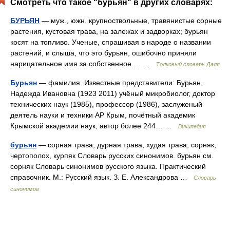
Смотреть что такое "бурьян" в других словарях:
БУРЬЯН
— муж., южн. крупноствольные, травянистые сорные
растения, кустовая трава, на залежах и задворках; бурьян
косят на топливо. Ученые, спрашивая в народе о названии
растений, и слыша, что это бурьян, ошибочно приняли
нарицательное имя за собственное.… …
Толковый словарь Даля
Бурьян
— фамилия. Известные представители: Бурьян,
Надежда Ивановна (1923 2011) учёный микробиолог, доктор
технических наук (1985), профессор (1986), заслуженый
деятель науки и техники АР Крым, почётный академик
Крымской академии наук, автор более 244… …
Википедия
бурьян
— сорная трава, дурная трава, худая трава, сорняк,
чертополох, курпяк Словарь русских синонимов. бурьян см.
сорняк Словарь синонимов русского языка. Практический
справочник. М.: Русский язык. З. Е. Александрова …
Словарь
синонимов