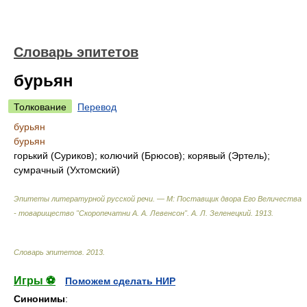
Словарь эпитетов
бурьян
Толкование
Перевод
бурьян
бурьян
горький (Суриков); колючий (Брюсов); корявый (Эртель);
сумрачный (Ухтомский)
Эпитеты литературной русской речи. — М: Поставщик двора Его Величества
- товарищество "Скоропечатни А. А. Левенсон"
.
А. Л. Зеленецкий
.
1913
.
Словарь эпитетов
.
2013
.
Игры ⚽
Поможем сделать НИР
Синонимы
: