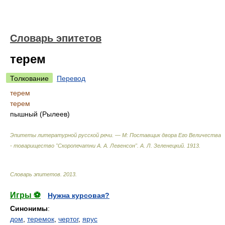
Словарь эпитетов
терем
Толкование
Перевод
терем
терем
пышный (Рылеев)
Эпитеты литературной русской речи. — М: Поставщик двора Его Величества
- товарищество "Скоропечатни А. А. Левенсон"
.
А. Л. Зеленецкий
.
1913
.
Словарь эпитетов
.
2013
.
Игры ⚽
Нужна курсовая?
Синонимы
:
дом
,
теремок
,
чертог
,
ярус