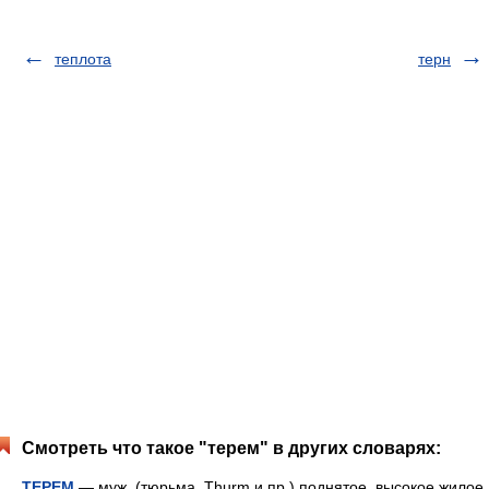
теплота
терн
Смотреть что такое "терем" в других словарях:
ТЕРЕМ
— муж. (тюрьма, Thurm и пр.) поднятое, высокое жилое