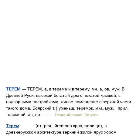
ТЕРЕМ
— ТЕРЕМ, а, в тереме и в терему, мн. а, ов, муж. В
Древней Руси: высокий богатый дом с покатой крышей, с
надворными постройками; жилое помещение в верхней части
такого дома. Боярский т. | уменьш. теремок, мка, муж. | прил.
теремной, ая, ое.… …
Толковый словарь Ожегова
Терем
— (от греч. tйremnon кров, жилище), в
древнерусской архитектуре верхний жилой ярус хором