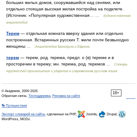
больших жилых домов, сооружавшийся над сенями, или
отдельно стоящая высокая жилая постройка на подклете.
(Источник: «Популярная художественная… …
Художественная
энциклопедия
Терем
— отдельная комната вверху здания или отдельно
построенная. Встаринных русских Т. жили почти безвыходно
женщины …
Энциклопедия Брокгауза и Ефрона
терем
— терем, род. терема, предл. о (в) тереме и в
просторечии в терему; мн. терема, род. теремов …
Словарь
трудностей произношения и ударения в современном русском языке
© Академик, 2000-2026
18+
Обратная связь:
Техподдержка
,
Реклама на сайте
👣 Путешествия
Экспорт словарей на сайты
, сделанные на PHP,
Joomla,
Drupal,
WordPress, MODx.