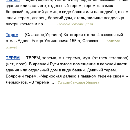
здание или часть его; отдельный терем, теремок: замок
боярский, одинокий домик, в виде башни или на подрубе; в сем
·знач. терем, дворец, барский дом, отель, жилище владельца
внутри кремля и пр.… …
Толковый словарь Даля
Терем
— (Славское,Украина) Категория отеля: 4 звездочный
отель Адрес: Улица Устияновича 155 а, Славско …
Каталог
отелей
ТЕРЕМ
— ТЕРЕМ, терема, мн. терема, муж. (от греч. teremnon)
(ист., поэт.). В древней Руси жилое помещение в верхней части
здания или отдельный дом в виде башни. Девичий терем.
Боярский терем. «Черноокая далеко в пышном тереме своем.»
Лермонтов. «В тереме …
Толковый словарь Ушакова