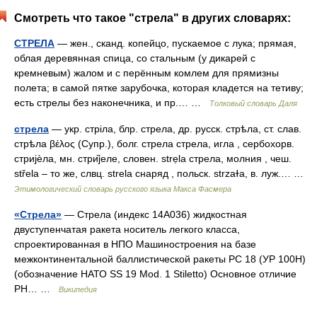
Смотреть что такое "стрела" в других словарях:
СТРЕЛА
— жен., сканд. копейцо, пускаемое с лука; прямая,
облая деревянная спица, со стальным (у дикарей с
кремневым) жалом и с перённым комлем для прямизны
полета; в самой пятке зарубочка, которая кладется на тетиву;
есть стрелы без наконечника, и пр.… …
Толковый словарь Даля
стрела
— укр. стрiла, блр. стрела, др. русск. стрѣла, ст. слав.
стрѣла βέλος (Супр.), болг. стрела стрела, игла , сербохорв.
стриjѐла, мн. стри̏jеле, словен. strẹlа стрела, молния , чеш.
střela – то же, слвц. strela снаряд , польск. strzaɫa, в. луж.… …
Этимологический словарь русского языка Макса Фасмера
«Стрела»
— Стрела (индекс 14А036) жидкостная
двуступенчатая ракета носитель легкого класса,
спроектированная в НПО Машиностроения на базе
межконтинентальной баллистической ракеты РС 18 (УР 100Н)
(обозначение НАТО SS 19 Mod. 1 Stiletto) Основное отличие
РН… …
Википедия