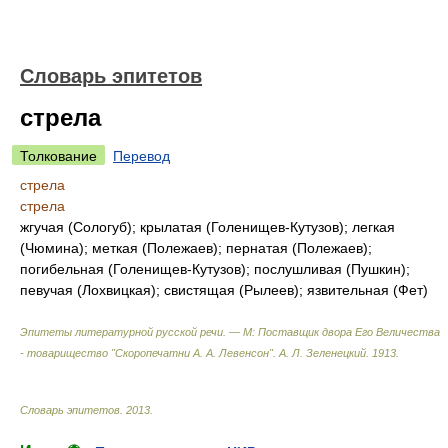
Словарь эпитетов
стрела
Толкование
Перевод
стрела
стрела
жгучая (Сологуб); крылатая (Голенищев-Кутузов); легкая
(Чюмина); меткая (Полежаев); пернатая (Полежаев);
погибельная (Голенищев-Кутузов); послушливая (Пушкин);
певучая (Лохвицкая); свистящая (Рылеев); язвительная (Фет)
Эпитеты литературной русской речи. — М: Поставщик двора Его Величества
- товарищество "Скоропечатни А. А. Левенсон"
.
А. Л. Зеленецкий
.
1913
.
Словарь эпитетов
.
2013
.