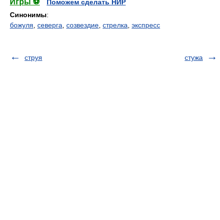
Игры ⚽
Поможем сделать НИР
Синонимы
:
божуля
,
северга
,
созвездие
,
стрелка
,
экспресс
струя
стужа