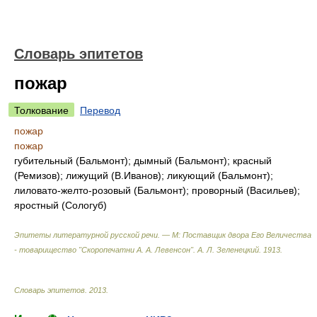
Словарь эпитетов
пожар
Толкование
Перевод
пожар
пожар
губительный (Бальмонт); дымный (Бальмонт); красный
(Ремизов); лижущий (В.Иванов); ликующий (Бальмонт);
лиловато-желто-розовый (Бальмонт); проворный (Васильев);
яростный (Сологуб)
Эпитеты литературной русской речи. — М: Поставщик двора Его Величества
- товарищество "Скоропечатни А. А. Левенсон"
.
А. Л. Зеленецкий
.
1913
.
Словарь эпитетов
.
2013
.