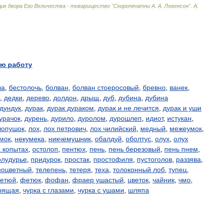
ик
двора
Его
Величества
-
товарищество
"
Скоропечатни
А
.
А
.
Левенсон
"
.
А
.
ю работу
ва
,
бестолочь
,
болван
,
болван стоеросовый
,
бревно
,
ванек
,
,
дедки
,
дерево
,
долдон
,
дрыщ
,
дуб
,
дубина
,
дубина
дундук
,
дурак
,
дурак дураком
,
дурак и не лечится
,
дурак и уши
урачок
,
дурень
,
дурило
,
дуролом
,
дурошлеп
,
идиот
,
истукан
,
лопушок
,
лох
,
лох петрович
,
лох чилийский
,
медный
,
межеумок
,
мок
,
некумека
,
никчемушник
,
обалдуй
,
оболтус
,
олух
,
олух
х копытах
,
остолоп
,
пентюх
,
пень
,
пень березовый
,
пень пнем
,
олудурье
,
придурок
,
простак
,
простофиля
,
пустоголов
,
раззява
,
ноцветный
,
телепень
,
тетеря
,
теха
,
толоконный лоб
,
тупец
,
етюй
,
фетюк
,
фофан
,
фраер ушастый
,
цветок
,
чайник
,
чмо
,
орящая
,
чурка с глазами
,
чурка с ушами
,
шляпа