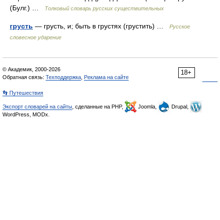
(Булг.) …
Толковый словарь русских существительных
грусть
— грусть, и; быть в грустях (грустить) …
Русское
словесное ударение
© Академик, 2000-2026
18+
Обратная связь:
Техподдержка
,
Реклама на сайте
👣 Путешествия
Экспорт словарей на сайты
, сделанные на PHP,
Joomla,
Drupal,
WordPress, MODx.