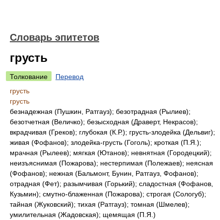
Словарь эпитетов
грусть
Толкование
Перевод
грусть
грусть
безнадежная (Пушкин, Ратгауз); безотрадная (Рылиев);
безотчетная (Величко); безысходная (Драверт, Некрасов);
вкрадчивая (Греков); глубокая (К.Р.); грусть-злодейка (Дельвиг);
живая (Фофанов); злодейка-грусть (Гоголь); кроткая (П.Я.);
мрачная (Рылеев); мягкая (Ютанов); невнятная (Городецкий);
неизъяснимая (Пожарова); нестерпимая (Полежаев); неясная
(Фофанов); нежная (Бальмонт, Бунин, Ратгауз, Фофанов);
отрадная (Фет); разымчивая (Горький); сладостная (Фофанов,
Кузьмин); смутно-блаженная (Пожарова); строгая (Сологуб);
тайная (Жуковский); тихая (Ратгауз); томная (Шмелев);
умилительная (Жадовская); щемящая (П.Я.)