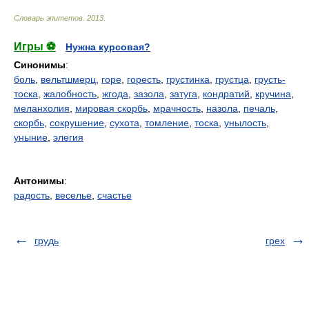
Словарь эпитетов
.
2013
.
Игры ⚽
Нужна курсовая?
Синонимы
:
боль
,
вельтшмерц
,
горе
,
горесть
,
грустинка
,
грустца
,
грусть-
тоска
,
жалобность
,
жгода
,
зазола
,
затуга
,
кондратий
,
кручина
,
меланхолия
,
мировая скорбь
,
мрачность
,
назола
,
печаль
,
скорбь
,
сокрушение
,
сухота
,
томление
,
тоска
,
унылость
,
уныние
,
элегия
Антонимы
:
радость
,
веселье
,
счастье
грудь
грех