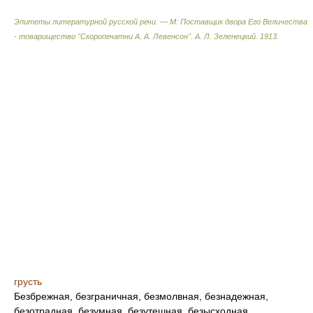
Эпитеты литературной русской речи. — М: Поставщик двора Его Величества
- товарищество "Скоропечатни А. А. Левенсон"
.
А. Л. Зеленецкий
.
1913
.
грусть
Безбрежная, безграничная, безмолвная, безнадежная,
безотрадная, безумная, безутешная, безысходная,