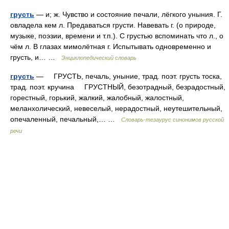
грусть
— и; ж. Чувство и состояние печали, лёгкого уныния. Г.
овладела кем л. Предаваться грусти. Навевать г. (о природе,
музыке, поэзии, времени и т.п.). С грустью вспоминать что л., о
чём л. В глазах мимолётная г. Испытывать одновременно и
грусть, и… …
Энциклопедический словарь
грусть
— ГРУСТЬ, печаль, уныние, трад. поэт. грусть тоска,
трад. поэт. кручина ГРУСТНЫЙ, безотрадный, безрадостный,
горестный, горький, жалкий, жалобный, жалостный,
меланхолический, невеселый, нерадостный, неутешительный,
опечаленный, печальный,… …
Словарь-тезаурус синонимов русской
речи