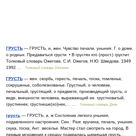
ГРУСТЬ
— ГРУСТЬ, и, жен. Чувство печали, уныния. Г. о доме,
о родных. Предаваться грусти. • В грустях кто (прост.) грустит.
Толковый словарь Ожегова. С.И. Ожегов, Н.Ю. Шведова. 1949
1992 …
Толковый словарь Ожегова
ГРУСТЬ
— жен. скорбь, горесть, печаль, тоска, томленье,
сокрушенье, соболезнованье. Грустный, о человеке,
печальный, грустящий; о предмете, производящий грусть; о
виде, внешности человека, выражающий ее. грустноватый,
грустненек; грустнеше(хо)нек,… …
Толковый словарь Даля
грусть
— ГРУСТЬ, и, ж Состояние легкого уныния,
подавленного настроения; Син.: Разг. кручина, печаль, уныние,
скука, тоска; Ант.: веселье. Мастер стал смотреть на город. В
первые мгновения к сердцу подкралась щемящая грусть…