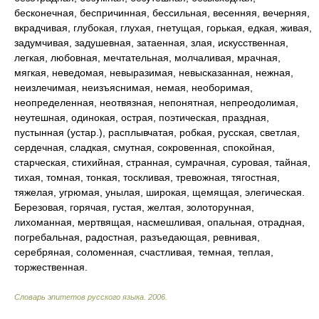
бесконечная, беспричинная, бессильная, весенняя, вечерняя,
вкрадчивая, глубокая, глухая, гнетущая, горькая, едкая, живая,
задумчивая, задушевная, затаенная, злая, искусственная,
легкая, любовная, мечтательная, молчаливая, мрачная,
мягкая, неведомая, невыразимая, невысказанная, нежная,
неизлечимая, неизъяснимая, немая, необоримая,
неопределенная, неотвязная, непонятная, непреодолимая,
неутешная, одинокая, острая, поэтическая, праздная,
пустынная (устар.), расплывчатая, робкая, русская, светлая,
сердечная, сладкая, смутная, сокровенная, спокойная,
старческая, стихийная, странная, сумрачная, суровая, тайная,
тихая, томная, тонкая, тоскливая, тревожная, тягостная,
тяжелая, угрюмая, унылая, широкая, щемящая, элегическая.
Березовая, горячая, густая, желтая, золоторунная,
лихоманная, мертвящая, насмешливая, опальная, отрадная,
погребальная, радостная, разъедающая, ревнивая,
серебряная, соломенная, счастливая, темная, теплая,
торжественная.
Словарь эпитетов русского языка
.
2006
.