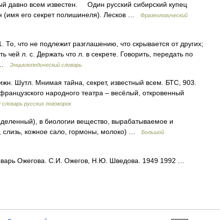
ый давно всем известен. Один русский сибирский купец
н (имя его секрет полишинеля). Лесков …
Фразеологический
1. То, что не подлежит разглашению, что скрывается от других;
ть чей л. с. Держать что л. в секрете. Говорить, передать по
… …
Энциклопедический словарь
н. Шутл. Мнимая тайна, секрет, известный всем. БТС, 903.
французского народного театра – весёлый, откровенный
 словарь русских поговорок
ыделенный), в биологии вещество, вырабатываемое и
, слизь, кожное сало, гормоны, молоко) …
Большой
оварь Ожегова. С.И. Ожегов, Н.Ю. Шведова. 1949 1992 …