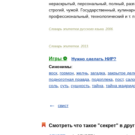
нераскрытый
,
персональный
,
полный
,
раз
строгий
,
чужой
.
Государственный
,
кулинар
профессиональный
,
технологический
и
т
.
п
Словарь
эпитетов
русского
языка
.
2006
.
Словарь
эпитетов
.
2013
.
Игры ⚽
Нужно сделать НИР?
Синонимы
:
воск
,
гормон
,
желчь
,
загадка
,
закрытое дел
подноготная правда
,
подоплека
,
пост
,
сало
соль
,
суть
,
сущность
,
тайна
,
тайна мадридс
свист
Смотреть что такое "секрет" в дру