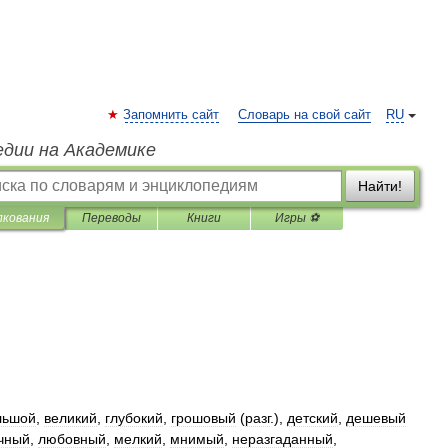
Запомнить сайт
Словарь на свой сайт
RU
едии на Академике
Найти!
лкования
Переводы
Книги
Игры ⚽
льшой
,
великий
,
глубокий
,
грошовый
(
разг
.),
детский
,
дешевый
чный
,
любовный
,
мелкий
,
мнимый
,
неразгаданный
,