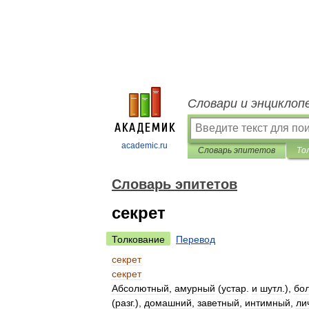
Словари и энциклоп
academic.ru
Словарь эпитетов
То
Словарь эпитетов
секрет
Толкование
Перевод
секрет
секрет
Абсолютный
,
амурный
(
устар
.
и
шутл
.),
бо
(
разг
.),
домашний
,
заветный
,
интимный
,
ли