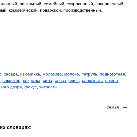
гаданный
,
раскрытый
,
семейный
,
сокровенный
,
совершенный
,
ный
,
коммерческий
,
поварской
,
производственный
,
.
о
,
засада
,
изюминка
,
молозиво
,
молоко
,
патруль
,
подноготная
,
,
секретец
,
секретка
,
сила
,
слеза
,
слизь
,
сложность
,
слюна
,
кого двора
,
фокус
,
хитрость
семья
гих словарях: