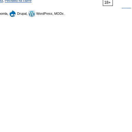
ка
,
Реклама на сайте
18+
omla,
Drupal,
WordPress, MODx.