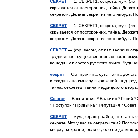
СЕКРЕТ
— 1. СЕКРЕТ1, секрета, муж. (лат.
скрывается от посторонних, тайна. Держать
секретом. Делать секрет из чего нибудь.
СЕКРЕТ
— 1. СЕКРЕТ1, секрета, муж. (лат.
скрывается от посторонних, тайна. Держать
секретом. Делать секрет из чего нибудь.
СЕКРЕТ
— (фр. secret, от лат. secretus от
труднейшая, существеннейшая часть искус
вошедших в состав русского языка. Чудин
секрет
— См. причина, суть, тайна делать 
и сходных по смыслу выражений. под. ред. 
тайна, секретец, тайна мадридского дво
Секрет
— Воспитание * Величие * Гений *
* Поступок * Привычка * Репутация * Сове
СЕКРЕТ
— муж., франц. тайна, что таять от
секрете. Что у вас за секреты там? Посол
сверху: секретно, если о деле не должн