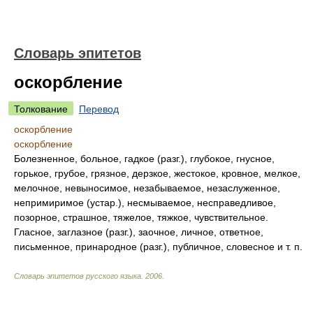
Словарь эпитетов
оскорбление
Толкование
Перевод
оскорбление
оскорбление
Болезненное, больное, гадкое (разг.), глубокое, гнусное,
горькое, грубое, грязное, дерзкое, жестокое, кровное, мелкое,
мелочное, невыносимое, незабываемое, незаслуженное,
непримиримое (устар.), несмываемое, несправедливое,
позорное, страшное, тяжелое, тяжкое, чувствительное.
Гласное, заглазное (разг.), заочное, личное, ответное,
письменное, принародное (разг.), публичное, словесное и т. п.
Словарь эпитетов русского языка
.
2006
.