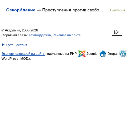
Оскорбление
— Преступления против свобо …
Википедия
© Академик, 2000-2026
18+
Обратная связь:
Техподдержка
,
Реклама на сайте
👣 Путешествия
Экспорт словарей на сайты
, сделанные на PHP,
Joomla,
Drupal,
WordPress, MODx.