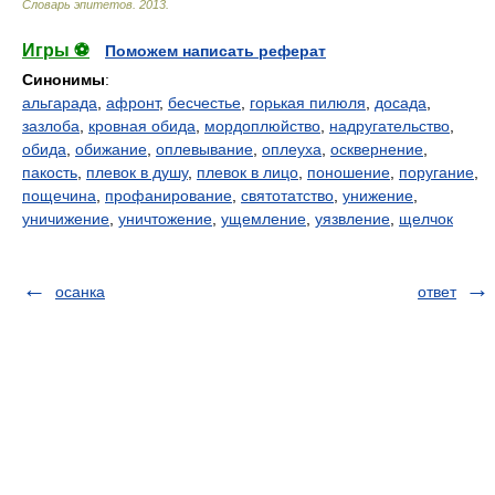
Словарь эпитетов
.
2013
.
Игры ⚽
Поможем написать реферат
Синонимы
:
альгарада
,
афронт
,
бесчестье
,
горькая пилюля
,
досада
,
зазлоба
,
кровная обида
,
мордоплюйство
,
надругательство
,
обида
,
обижание
,
оплевывание
,
оплеуха
,
осквернение
,
пакость
,
плевок в душу
,
плевок в лицо
,
поношение
,
поругание
,
пощечина
,
профанирование
,
святотатство
,
унижение
,
уничижение
,
уничтожение
,
ущемление
,
уязвление
,
щелчок
осанка
ответ