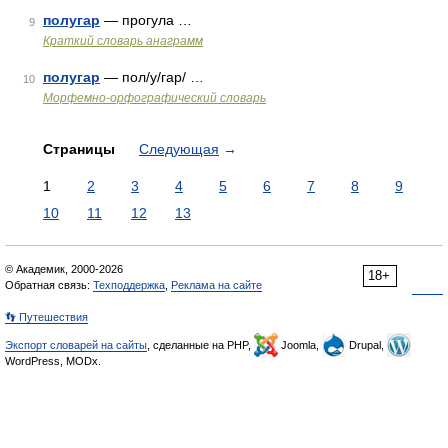
полугар
— прогула …
9
Краткий словарь анаграмм
полугар
— пол/у/гар/ …
10
Морфемно-орфографический словарь
Страницы
Следующая
→
1
2
3
4
5
6
7
8
9
10
11
12
13
© Академик, 2000-2026
18+
Обратная связь:
Техподдержка
,
Реклама на сайте
👣 Путешествия
Экспорт словарей на сайты
, сделанные на PHP,
Joomla,
Drupal,
WordPress, MODx.