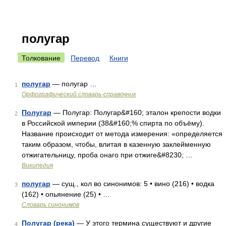
полугар
Толкование
Перевод
Книги
полугар
— полугар …
1
Орфографический словарь-справочник
Полугар
— Полугар: Полугар&#160; эталон крепости водки
2
в Российской империи (38&#160;% спирта по объёму).
Название происходит от метода измерения: «определяется
таким образом, чтобы, влитая в казенную заклейменную
отжигательницу, проба онаго при отжиге&#8230; …
Википедия
полугар
— сущ., кол во синонимов: 5 • вино (216) • водка
3
(162) • опьянение (25) • …
Словарь синонимов
Полугар (река)
— У этого термина существуют и другие
4