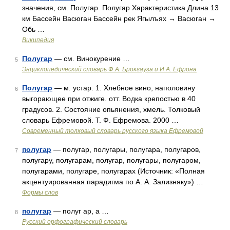
значения, см. Полугар. Полугар Характеристика Длина 13
км Бассейн Васюган Бассейн рек Ягылъях → Васюган →
Обь …
Википедия
Полугар
— см. Винокурение …
5
Энциклопедический словарь Ф.А. Брокгауза и И.А. Ефрона
Полугар
— м. устар. 1. Хлебное вино, наполовину
6
выгорающее при отжиге. отт. Водка крепостью в 40
градусов. 2. Состояние опьянения, хмель. Толковый
словарь Ефремовой. Т. Ф. Ефремова. 2000 …
Современный толковый словарь русского языка Ефремовой
полугар
— полугар, полугары, полугара, полугаров,
7
полугару, полугарам, полугар, полугары, полугаром,
полугарами, полугаре, полугарах (Источник: «Полная
акцентуированная парадигма по А. А. Зализняку») …
Формы слов
полугар
— полуг ар, а …
8
Русский орфографический словарь