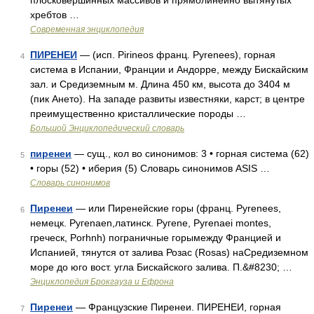
плосковершинных массивов и прямолинейно вытянутых
хребтов …
Современная энциклопедия
ПИРЕНЕИ
— (исп. Pirineos франц. Pyrenees), горная
4
система в Испании, Франции и Андорре, между Бискайским
зал. и Средиземным м. Длина 450 км, высота до 3404 м
(пик Ането). На западе развиты известняки, карст; в центре
преимущественно кристаллические породы …
Большой Энциклопедический словарь
пиренеи
— сущ., кол во синонимов: 3 • горная система (62)
5
• горы (52) • иберия (5) Словарь синонимов ASIS …
Словарь синонимов
Пиренеи
— или Пиренейские горы (франц. Pyrenees,
6
немецк. Ругеnаеn,латинск. Ругеnе, Pyrenaei montes,
греческ, Porhnh) пограничные горымежду Францией и
Испанией, тянутся от залива Розас (Rosas) наСредиземном
море до юго вост. угла Бискайского залива. П.&#8230; …
Энциклопедия Брокгауза и Ефрона
Пиренеи
— Французские Пиренеи. ПИРЕНЕИ, горная
7