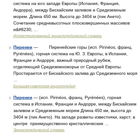
система на юго западе Европы (Испания, Франция,
Андорра), между Бискайским заливом и Средиземным
морем. Длина 450 км. Высота до 3404 м (пик Ането).
Сочетание средневысотных плосковершинных массивов
и&#8230; …
Иллюстрированный энциклопедический словарь
Пиренеи
— Пиренейские горы (исп. Pirinéos, франц.
8
Pyrénées), горная система на Ю. З. Европы, в Испании,
Франции и Андорре, важный природный рубеж,
отделяющий Средиземноморье от Средней Европы.
Простирается от Бискайского залива до Средиземного моря
…
Большая советская энциклопедия
Пиренеи
— (исп. Pirinéos, франц. Pyrénées), горная
9
система в Испании, Франции и Андорре, между Бискайским
заливом и Средиземным морем Длина 450 км, высота до
3404 м (пик Ането). На западе развиты известняки, карст; в
центре преимущественно кристаллические …
Энциклопедический словарь