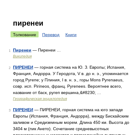
пиренеи
Толкование
Перевод
Книги
Пиренеи
— Пиренеи …
1
Википедия
ПИРЕНЕИ
— горная система на Ю. З. Европы; Испания,
2
Франция, Андорра. У Геродота, V в. до н. э., упоминается
город Руrепе; у Плиния, I в. н. э., горы Mons Pyrenaeus,
совр. исп. Pirineos, франц. Pyrenees. Вероятнее всего,
название от баск, ругеп вершина,&#8230; …
Географическая энциклопедия
ПИРЕНЕИ
— ПИРЕНЕИ, горная система на юго западе
3
Европы (Испания, Франция, Андорра), между Бискайским
заливом и Средиземным морем. Длина 450 км. Высота до
3404 м (пик Ането). Сочетание средневысотных