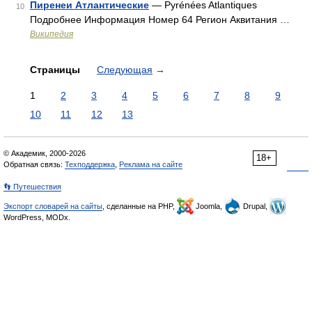
Пиренеи Атлантические
— Pyrénées Atlantiques
10
Подробнее Информация Номер 64 Регион Аквитания …
Википедия
Страницы
Следующая
→
1
2
3
4
5
6
7
8
9
10
11
12
13
© Академик, 2000-2026
18+
Обратная связь:
Техподдержка
,
Реклама на сайте
👣 Путешествия
Экспорт словарей на сайты
, сделанные на PHP,
Joomla,
Drupal,
WordPress, MODx.