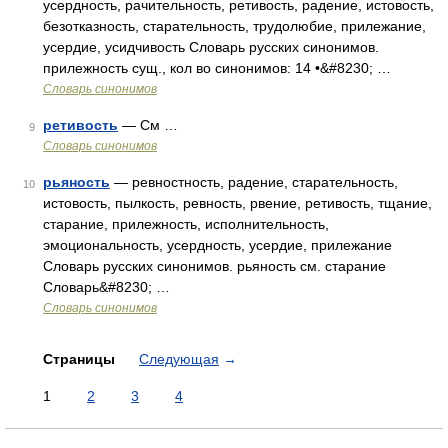
усердность, рачительность, ретивость, радение, истовость,
безотказность, старательность, трудолюбие, прилежание,
усердие, усидчивость Словарь русских синонимов.
прилежность сущ., кол во синонимов: 14 •&#8230; …
Словарь синонимов
ретивость
— См …
9
Словарь синонимов
рьяность
— ревностность, радение, старательность,
10
истовость, пылкость, ревность, рвение, ретивость, тщание,
старание, прилежность, исполнительность,
эмоциональность, усердность, усердие, прилежание
Словарь русских синонимов. рьяность см. старание
Словарь&#8230; …
Словарь синонимов
Страницы
Следующая
→
1
2
3
4