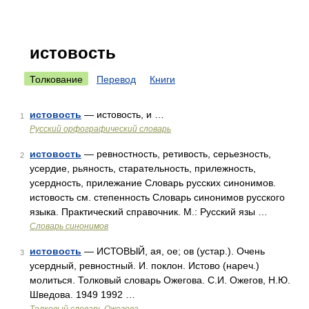
истовость
Толкование
Перевод
Книги
истовость
— истовость, и …
1
Русский орфографический словарь
истовость
— ревностность, ретивость, серьезность,
2
усердие, рьяность, старательность, прилежность,
усердность, прилежание Словарь русских синонимов.
истовость см. степенность Словарь синонимов русского
языка. Практический справочник. М.: Русский язы …
Словарь синонимов
истовость
— ИСТОВЫЙ, ая, ое; ов (устар.). Очень
3
усердный, ревностный. И. поклон. Истово (нареч.)
молиться. Толковый словарь Ожегова. С.И. Ожегов, Н.Ю.
Шведова. 1949 1992 …