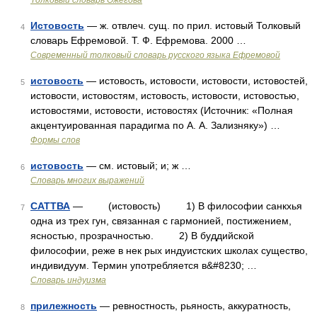
Толковый словарь Ожегова
Истовость
— ж. отвлеч. сущ. по прил. истовый Толковый
4
словарь Ефремовой. Т. Ф. Ефремова. 2000 …
Современный толковый словарь русского языка Ефремовой
истовость
— истовость, истовости, истовости, истовостей,
5
истовости, истовостям, истовость, истовости, истовостью,
истовостями, истовости, истовостях (Источник: «Полная
акцентуированная парадигма по А. А. Зализняку») …
Формы слов
истовость
— см. истовый; и; ж …
6
Словарь многих выражений
САТТВА
— (истовость) 1) В философии санкхья
7
одна из трех гун, связанная с гармонией, постижением,
ясностью, прозрачностью. 2) В буддийской
философии, реже в нек рых индуистских школах существо,
индивидуум. Термин употребляется в&#8230; …
Словарь индуизма
прилежность
— ревностность, рьяность, аккуратность,
8