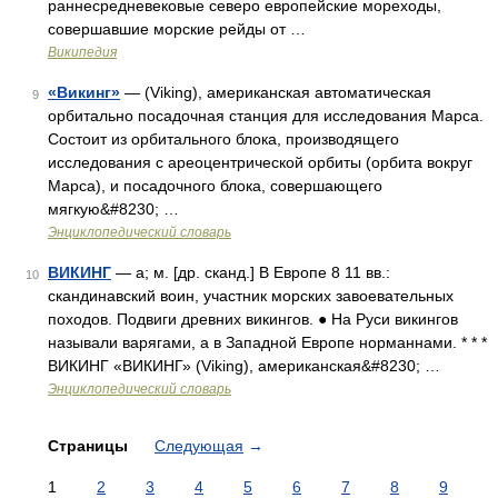
раннесредневековые северо европейские мореходы,
совершавшие морские рейды от …
Википедия
«Викинг»
— (Viking), американская автоматическая
9
орбитально посадочная станция для исследования Марса.
Состоит из орбитального блока, производящего
исследования с ареоцентрической орбиты (орбита вокруг
Марса), и посадочного блока, совершающего
мягкую&#8230; …
Энциклопедический словарь
ВИКИНГ
— а; м. [др. сканд.] В Европе 8 11 вв.:
10
скандинавский воин, участник морских завоевательных
походов. Подвиги древних викингов. ● На Руси викингов
называли варягами, а в Западной Европе норманнами. * * *
ВИКИНГ «ВИКИНГ» (Viking), американская&#8230; …
Энциклопедический словарь
Страницы
Следующая
→
1
2
3
4
5
6
7
8
9