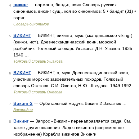
викинг
— норманн, бандит, воин Словарь русских
4
синонимов. викинг сущ., кол во синонимов: 5 • бандит (31) •
варяг …
Словарь синонимов
ВИКИНГ
— ВИКИНГ, викинга, муж. (скандинавское vikingr)
5
(книжн. ист.). Древнескандинавский воин, морской
разбойник. Толковый словарь Ушакова. Д.Н. Ушаков. 1935
1940 …
Толковый словарь Ушакова
ВИКИНГ
— ВИКИНГ, а, муж. Древнескандинавский воин,
6
участник морских завоевательных походов. Толковый
словарь Ожегова. С.И. Ожегов, Н.Ю. Шведова. 1949 1992 …
Толковый словарь Ожегова
Викинг-2
— Орбитальный модуль Викинг 2 Заказчик …
7
Википедия
Викинг
— Запрос «Викинг» перенаправляется сюда. Cм.
8
также другие значения. Ладья викингов (современное
изображение) Корабли викингов Викинги