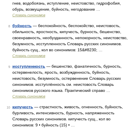
гнев, водобоязнь, иступление, неистовство, гидрофобия,
обурь, возмущение, буйность, негодование …
Словарь синонимов
буйность
— беспокойность, беспокойство, неистовость,
8
обильность, яростность, кипучесть, бурность, бешенство,
своенравность, необузданность, непокорность, неистовство,
безумность, исступленность Словарь русских синонимов.
буйность сущ., кол во синонимов: 15&#8230; …
Словарь синонимов
исступленность
— бешенство, фанатичность, бурность,
9
остервенелость, ярость, возбужденность, буйность,
неистовость, безумность, остервенение Словарь русских
синонимов. исступлённость см. неистовость Словарь
синонимов русского языка. Практический справо …
Словарь синонимов
кипучесть
— страстность, живость, огненность, буйность,
10
бурливость, интенсивность, бурность, напряженность
Словарь русских синонимов. кипучесть сущ., кол во
синонимов: 9 • буйность (15) • …