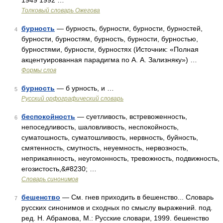
1949 1992 …
Толковый словарь Ожегова
бурность
— бурность, бурности, бурности, бурностей,
4
бурности, бурностям, бурность, бурности, бурностью,
бурностями, бурности, бурностях (Источник: «Полная
акцентуированная парадигма по А. А. Зализняку») …
Формы слов
бурность
— б урность, и …
5
Русский орфографический словарь
беспокойность
— суетливость, встревоженность,
6
непоседливость, шаловливость, неспокойность,
суматошность, суматошливость, нервность, буйность,
смятенность, смутность, неуемность, нервозность,
неприкаянность, неугомонность, тревожность, подвижность,
егозистость,&#8230; …
Словарь синонимов
бешенство
— См. гнев приходить в бешенство... Словарь
7
русских синонимов и сходных по смыслу выражений. под.
ред. Н. Абрамова, М.: Русские словари, 1999. бешенство