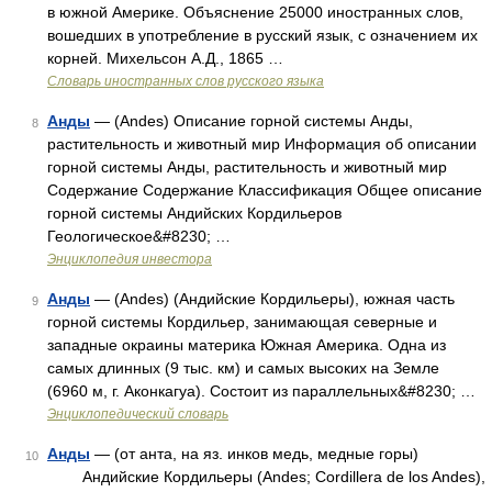
в южной Америке. Объяснение 25000 иностранных слов,
вошедших в употребление в русский язык, с означением их
корней. Михельсон А.Д., 1865 …
Словарь иностранных слов русского языка
Анды
— (Andes) Описание горной системы Анды,
8
растительность и животный мир Информация об описании
горной системы Анды, растительность и животный мир
Содержание Содержание Классификация Общее описание
горной системы Андийских Кордильеров
Геологическое&#8230; …
Энциклопедия инвестора
Анды
— (Andes) (Андийские Кордильеры), южная часть
9
горной системы Кордильер, занимающая северные и
западные окраины материка Южная Америка. Одна из
самых длинных (9 тыс. км) и самых высоких на Земле
(6960 м, г. Аконкагуа). Состоит из параллельных&#8230; …
Энциклопедический словарь
Анды
— (от анта, на яз. инков медь, медные горы)
10
Андийские Кордильеры (Andes; Cordillera de los Andes),