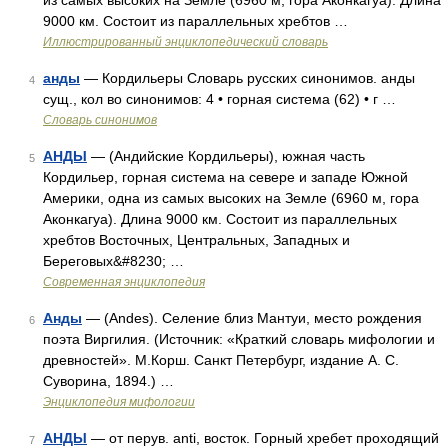
из самых высоких на Земле (6960 м, гора Аконкагуа). Длина
9000 км. Состоит из параллельных хребтов …
Иллюстрированный энциклопедический словарь
анды
— Кордильеры Словарь русских синонимов. анды
4
сущ., кол во синонимов: 4 • горная система (62) • г …
Словарь синонимов
АНДЫ
— (Андийские Кордильеры), южная часть
5
Кордильер, горная система на севере и западе Южной
Америки, одна из самых высоких на Земле (6960 м, гора
Аконкагуа). Длина 9000 км. Состоит из параллельных
хребтов Восточных, Центральных, Западных и
Береговых&#8230; …
Современная энциклопедия
Анды
— (Andes). Селение близ Мантуи, место рождения
6
поэта Виргилия. (Источник: «Краткий словарь мифологии и
древностей». М.Корш. Санкт Петербург, издание А. С.
Суворина, 1894.) …
Энциклопедия мифологии
АНДЫ
— от перув. anti, восток. Горный хребет проходящий
7