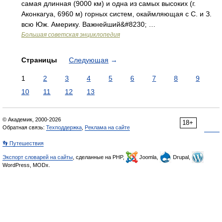
самая длинная (9000 км) и одна из самых высоких (г.
Аконкагуа, 6960 м) горных систем, окаймляющая с С. и З.
всю Юж. Америку. Важнейший&#8230; …
Большая советская энциклопедия
Страницы
Следующая
→
1
2
3
4
5
6
7
8
9
10
11
12
13
© Академик, 2000-2026
18+
Обратная связь:
Техподдержка
,
Реклама на сайте
👣 Путешествия
Экспорт словарей на сайты
, сделанные на PHP,
Joomla,
Drupal,
WordPress, MODx.