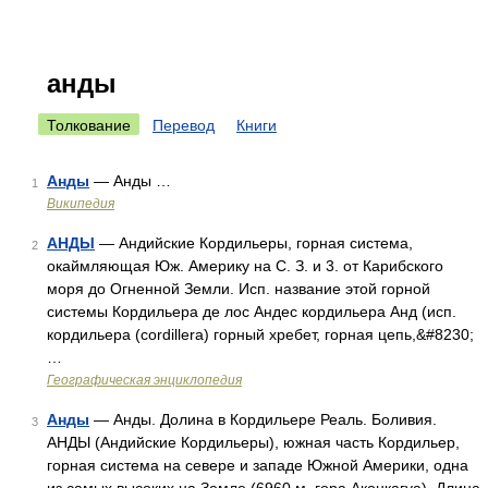
анды
Толкование
Перевод
Книги
Анды
— Анды …
1
Википедия
АНДЫ
— Андийские Кордильеры, горная система,
2
окаймляющая Юж. Америку на С. З. и 3. от Карибского
моря до Огненной Земли. Исп. название этой горной
системы Кордильера де лос Андес кордильера Анд (исп.
кордильера (cordillera) горный хребет, горная цепь,&#8230;
…
Географическая энциклопедия
Анды
— Анды. Долина в Кордильере Реаль. Боливия.
3
АНДЫ (Андийские Кордильеры), южная часть Кордильер,
горная система на севере и западе Южной Америки, одна