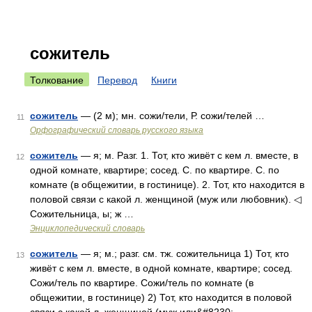
сожитель
Толкование
Перевод
Книги
сожитель
— (2 м); мн. сожи/тели, Р. сожи/телей …
11
Орфографический словарь русского языка
сожитель
— я; м. Разг. 1. Тот, кто живёт с кем л. вместе, в
12
одной комнате, квартире; сосед. С. по квартире. С. по
комнате (в общежитии, в гостинице). 2. Тот, кто находится в
половой связи с какой л. женщиной (муж или любовник). ◁
Сожительница, ы; ж …
Энциклопедический словарь
сожитель
— я; м.; разг. см. тж. сожительница 1) Тот, кто
13
живёт с кем л. вместе, в одной комнате, квартире; сосед.
Сожи/тель по квартире. Сожи/тель по комнате (в
общежитии, в гостинице) 2) Тот, кто находится в половой