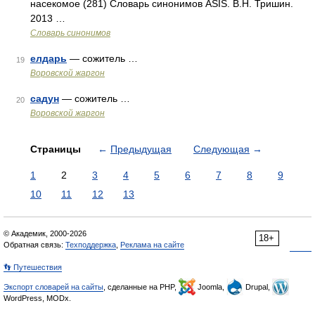
насекомое (281) Словарь синонимов ASIS. В.Н. Тришин.
2013 …
Словарь синонимов
елдарь
— сожитель …
19
Воровской жаргон
садун
— сожитель …
20
Воровской жаргон
Страницы
←
Предыдущая
Следующая
→
1
2
3
4
5
6
7
8
9
10
11
12
13
© Академик, 2000-2026
18+
Обратная связь:
Техподдержка
,
Реклама на сайте
👣 Путешествия
Экспорт словарей на сайты
, сделанные на PHP,
Joomla,
Drupal,
WordPress, MODx.