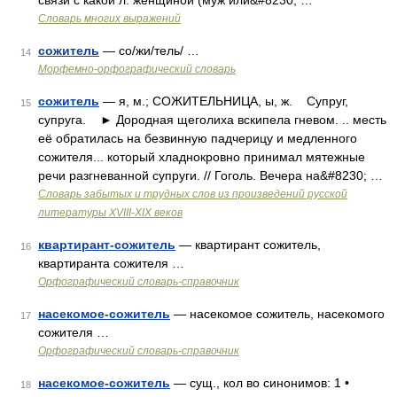
связи с какой л. женщиной (муж или&#8230; …
Словарь многих выражений
сожитель
— со/жи/тель/ …
14
Морфемно-орфографический словарь
сожитель
— я, м.; СОЖИТЕЛЬНИЦА, ы, ж. Супруг,
15
супруга. ► Дородная щеголиха вскипела гневом. .. месть
её обратилась на безвинную падчерицу и медленного
сожителя... который хладнокровно принимал мятежные
речи разгневанной супруги. // Гоголь. Вечера на&#8230; …
Словарь забытых и трудных слов из произведений русской
литературы ХVIII-ХIХ веков
квартирант-сожитель
— квартирант сожитель,
16
квартиранта сожителя …
Орфографический словарь-справочник
насекомое-сожитель
— насекомое сожитель, насекомого
17
сожителя …
Орфографический словарь-справочник
насекомое-сожитель
— сущ., кол во синонимов: 1 •
18