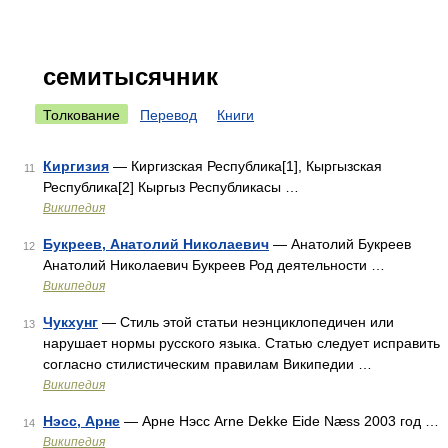
семитысячник
Толкование
Перевод
Книги
Киргизия
— Киргизская Республика[1], Кыргызская
11
Республика[2] Кыргыз Республикасы …
Википедия
Букреев, Анатолий Николаевич
— Анатолий Букреев
12
Анатолий Николаевич Букреев Род деятельности …
Википедия
Чукхунг
— Стиль этой статьи неэнциклопедичен или
13
нарушает нормы русского языка. Статью следует исправить
согласно стилистическим правилам Википедии …
Википедия
Нэсс, Арне
— Арне Нэсс Arne Dekke Eide Næss 2003 год …
14
Википедия