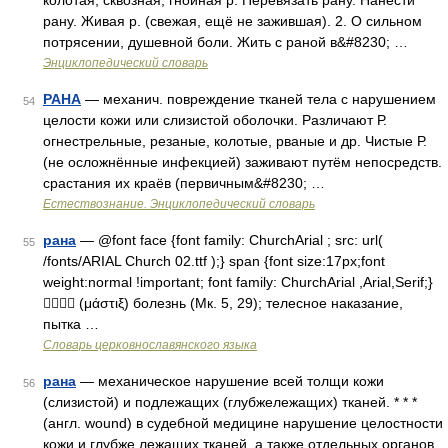
колотая, сквозная, гнойная р. Перевязать рану. Нанести
рану. Живая р. (свежая, ещё не зажившая). 2. О сильном
потрясении, душевной боли. Жить с раной в&#8230; …
Энциклопедический словарь
РАНА
— механич. повреждение тканей тела с нарушением
54
целости кожи или слизистой оболочки. Различают Р.
огнестрельные, резаные, колотые, рваные и др. Чистые Р.
(не осложнённые инфекцией) заживают путём непосредств.
срастания их краёв (первичным&#8230; …
Естествознание. Энциклопедический словарь
рана
— @font face {font family: ChurchArial ; src: url(
55
/fonts/ARIAL Church 02.ttf );} span {font size:17px;font
weight:normal !important; font family: ChurchArial ,Arial,Serif;}
 (μάστιξ) болезнь (Mк. 5, 29); телесное наказание,
пытка …
Словарь церковнославянского языка
рана
— механическое нарушение всей толщи кожи
56
(слизистой) и подлежащих (глубжележащих) тканей. * * *
(англ. wound) в судебной медицине нарушение целостности
кожи и глубже лежащих тканей, а также отдельных органов,