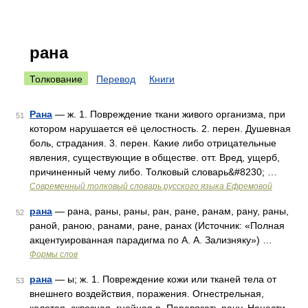
рана
Толкование
Перевод
Книги
Рана
— ж. 1. Повреждение ткани живого организма, при
51
котором нарушается её целостность. 2. перен. Душевная
боль, страдания. 3. перен. Какие либо отрицательные
явления, существующие в обществе. отт. Вред, ущерб,
причиненный чему либо. Толковый словарь&#8230; …
Современный толковый словарь русского языка Ефремовой
рана
— рана, раны, раны, ран, ране, ранам, рану, раны,
52
раной, раною, ранами, ране, ранах (Источник: «Полная
акцентуированная парадигма по А. А. Зализняку») …
Формы слов
рана
— ы; ж. 1. Повреждение кожи или тканей тела от
53
внешнего воздействия, поражения. Огнестрельная,