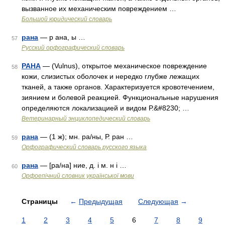
вызванное их механическим повреждением …
Большой юридический словарь
рана
— р ана, ы …
57
Русский орфографический словарь
РАНА
— (Vulnus), открытое механическое повреждение
58
кожи, слизистых оболочек и нередко глубже лежащих
тканей, а также органов. Характеризуется кровотечением,
зиянием и болевой реакцией. Функциональные нарушения
определяются локализацией и видом Р.&#8230; …
Ветеринарный энциклопедический словарь
рана
— (1 ж); мн. ра/ны, Р. ран …
59
Орфографический словарь русского языка
рана
— [ра/на] ние, д. і м. н і …
60
Орфоепічний словник української мови
Страницы
←
Предыдущая
Следующая
→
1
2
3
4
5
6
7
8
9