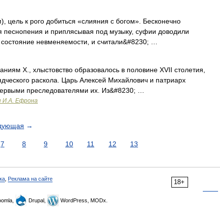
, цель к рого добиться «слияния с богом». Бесконечно
я песнопения и приплясывая под музыку, суфии доводили
 в состояние невменяемости, и считали&#8230; …
ниям X., хлыстовство образовалось в половине XVII столетия,
дческого раскола. Царь Алексей Михайлович и патриарх
 первыми преследователями их. Из&#8230; …
и И.А. Ефрона
дующая
→
7
8
9
10
11
12
13
ка
,
Реклама на сайте
18+
omla,
Drupal,
WordPress, MODx.