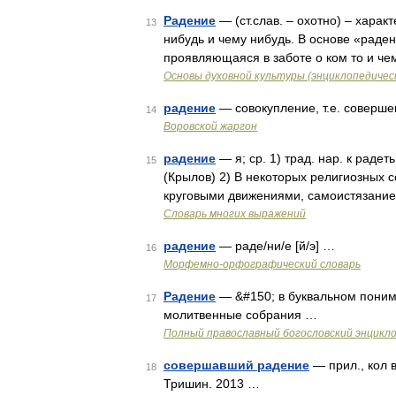
Радение
— (ст.слав. – охотно) – хара
13
нибудь и чему нибудь. В основе «раде
проявляющаяся в заботе о ком то и че
Основы духовной культуры (энциклопедическ
радение
— совокупление, т.е. соверше
14
Воровской жаргон
радение
— я; ср. 1) трад. нар. к радет
15
(Крылов) 2) В некоторых религиозных с
круговыми движениями, самоистязание
Словарь многих выражений
радение
— раде/ни/е [й/э] …
16
Морфемно-орфографический словарь
Радение
— &#150; в буквальном понима
17
молитвенные собрания …
Полный православный богословский энцикло
совершавший радение
— прил., кол 
18
Тришин. 2013 …