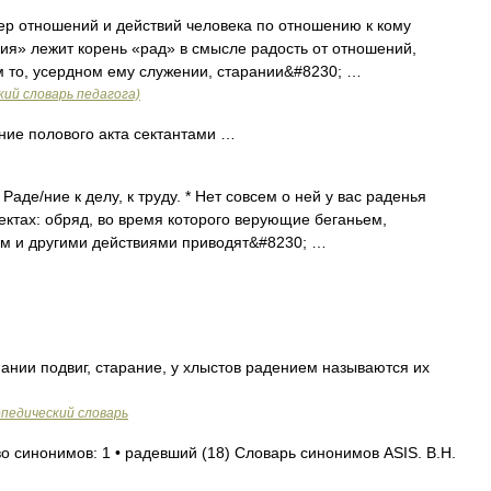
ктер отношений и действий человека по отношению к кому
ния» лежит корень «рад» в смысле радость от отношений,
м то, усердном ему служении, старании&#8230; …
ий словарь педагога)
ние полового акта сектантами …
ь Раде/ние к делу, к труду. * Нет совсем о ней у вас раденья
ектах: обряд, во время которого верующие беганьем,
м и другими действиями приводят&#8230; …
нии подвиг, старание, у хлыстов радением называются их
педический словарь
во синонимов: 1 • радевший (18) Словарь синонимов ASIS. В.Н.