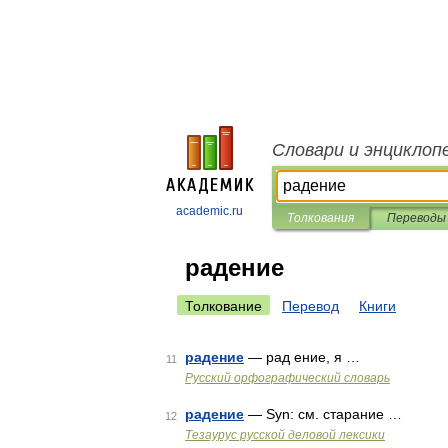
Словари и энциклоп
academic.ru
Толкования
Переводы
радение
Толкование
Перевод
Книги
радение
— рад ение, я …
11
Русский орфографический словарь
радение
— Syn: см. старание …
12
Тезаурус русской деловой лексики