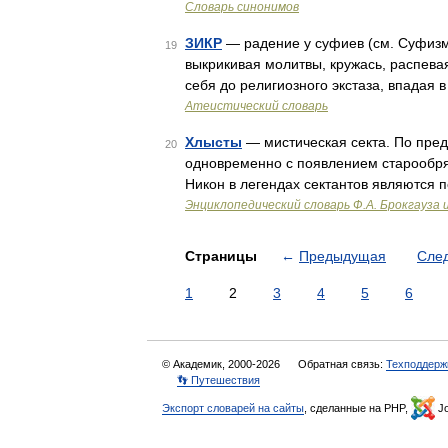
Словарь синонимов
ЗИКР
— радение у суфиев (см. Суфизм)
19
выкрикивая молитвы, кружась, распева
себя до религиозного экстаза, впадая
Атеистический словарь
Хлысты
— мистическая секта. По преда
20
одновременно с появлением старообря
Никон в легендах сектантов являются
Энциклопедический словарь Ф.А. Брокгауза 
Страницы
←
Предыдущая
Сле
1
2
3
4
5
6
© Академик, 2000-2026
Обратная связь:
Техподдерж
👣 Путешествия
Экспорт словарей на сайты
, сделанные на PHP,
Jo