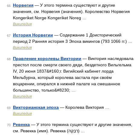
Норвегия
— У этого термина существуют и другие
66
значения, см. Норвегия (значения). Королевство Норвегия
Kongeriket Norge Kongeriket Noreg …
Википедия
История Норвегии
— Содержание 1 Доисторический
67
период 2 Ранняя история 3 Эпоха викингов (793 1066 гг.) …
Википедия
Правление королевы Виктории
— Виктория наследовала
68
престол после смерти своего дяди, бездетного Вильгельма
IV, 20 июня 1837&#160;г. Вигийский кабинет лорда
Мельбурна, который королева застала при своём
воцарении, опирался в нижней палате на смешанное
большинство, только&#8230; …
Википедия
Викторианская эпоха
— Королева Виктория …
69
Википедия
Ревекка
— У этого термина существуют и другие значения,
70
см. Ревекка (имя). Ревекка (רִבְקָה) …