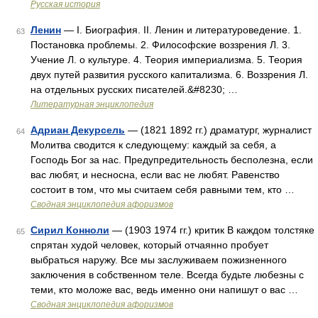
Русская история
Ленин
— I. Биография. II. Ленин и литературоведение. 1.
63
Постановка проблемы. 2. Философские воззрения Л. 3.
Учение Л. о культуре. 4. Теория империализма. 5. Теория
двух путей развития русского капитализма. 6. Воззрения Л.
на отдельных русских писателей.&#8230; …
Литературная энциклопедия
Адриан Декурсель
— (1821 1892 гг.) драматург, журналист
64
Молитва сводится к следующему: каждый за себя, а
Господь Бог за нас. Предупредительность бесполезна, если
вас любят, и несносна, если вас не любят. Равенство
состоит в том, что мы считаем себя равными тем, кто …
Сводная энциклопедия афоризмов
Сирил Конноли
— (1903 1974 гг.) критик В каждом толстяке
65
спрятан худой человек, который отчаянно пробует
выбраться наружу. Все мы заслуживаем пожизненного
заключения в собственном теле. Всегда будьте любезны с
теми, кто моложе вас, ведь именно они напишут о вас …
Сводная энциклопедия афоризмов