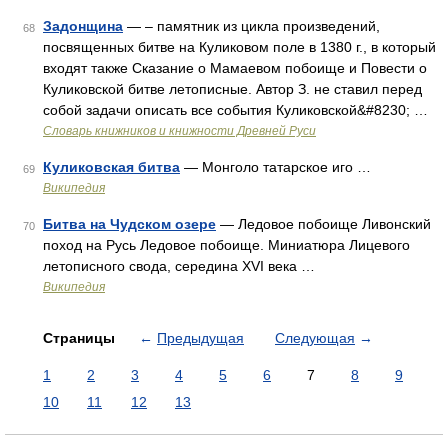
Задонщина
— – памятник из цикла произведений,
68
посвященных битве на Куликовом поле в 1380 г., в который
входят также Сказание о Мамаевом побоище и Повести о
Куликовской битве летописные. Автор З. не ставил перед
собой задачи описать все события Куликовской&#8230; …
Словарь книжников и книжности Древней Руси
Куликовская битва
— Монголо татарское иго …
69
Википедия
Битва на Чудском озере
— Ледовое побоище Ливонский
70
поход на Русь Ледовое побоище. Миниатюра Лицевого
летописного свода, середина XVI века …
Википедия
Страницы
←
Предыдущая
Следующая
→
1
2
3
4
5
6
7
8
9
10
11
12
13