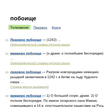
побоище
Толкование
Перевод
Книги
Ледовое побоище
— (1242) …
61
Орфографический словарь русского языка
мамаево побоище
— (о драке; о полнейшем беспорядке)
62
…
Орфографический словарь русского языка
ледовое побоище
— Разгром новгородцами немецких
63
рыцарей захватчиков в 1242 г. в битве на льду Чудского
озера …
Словарь многих выражений
мамаево побоище
— 1) О большой ссоре, драке. 2) О
64
полном беспорядке. По имени татарского хана Мамая,
совершившего в 14 в. опустошительное нашествие на Русь