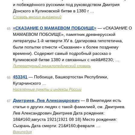
и побеждённого русскими под руководством Дмитрия
Донского в Куликовской битве в 1380 г …
Словарь многих выражений
«СКАЗАНИЕ О МАМАЕВОМ ПОБОИЩЕ»
— «СКАЗАНИЕ О
65
МАМАЕВОМ ПОБОИЩЕ», памятник древнерусской
литературы 1‑й четверти XV в. (датировка гипотетична,
были попытки отнести «Сказание» к более позднему
времени). Содержит самый подробный рассказ о
Куликовской битве 1380 и связанных с ней&#8230; …
Литературный энциклопедический словарь
453341
— Побоище, Башкортостан Республики,
66
Кугарчинского …
Населённые пункты и индексы России
Дмитриев, Лев Александрович
— В Википедии есть
67
статьи о других людях с такой фамилией, см. Дмитриев.
Лев Александрович Дмитриев Дата рождения:
18&#160;августа 1921(1921 08 18) Место рождения:
Сызрань Дата смерти: 21&#160;февраля …
Википедия