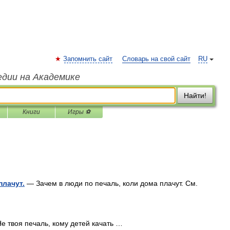
Запомнить сайт
Словарь на свой сайт
RU
едии на Академике
Найти!
Книги
Игры ⚽
плачут.
— Зачем в люди по печаль, коли дома плачут. См.
е твоя печаль, кому детей качать …