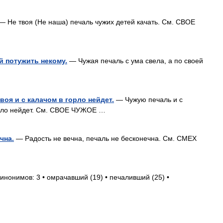
— Не твоя (Не наша) печаль чужих детей качать. См. СВОЕ
й потужить некому.
— Чужая печаль с ума свела, а по своей
воя и с калачом в горло нейдет.
— Чужую печаль и с
горло нейдет. См. СВОЕ ЧУЖОЕ …
чна.
— Радость не вечна, печаль не бесконечна. См. СМЕХ
инонимов: 3 • омрачавший (19) • печаливший (25) •