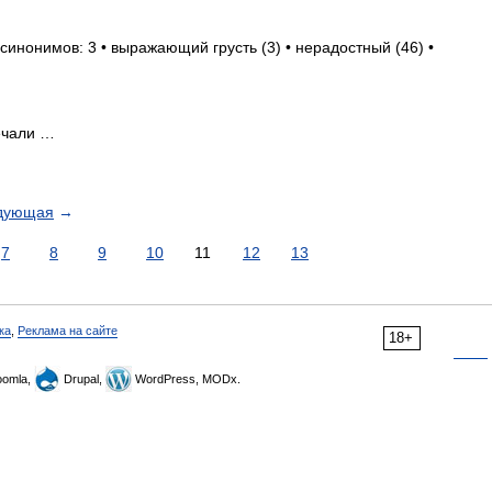
синонимов: 3 • выражающий грусть (3) • нерадостный (46) •
ечали …
дующая
→
7
8
9
10
11
12
13
ка
,
Реклама на сайте
18+
omla,
Drupal,
WordPress, MODx.