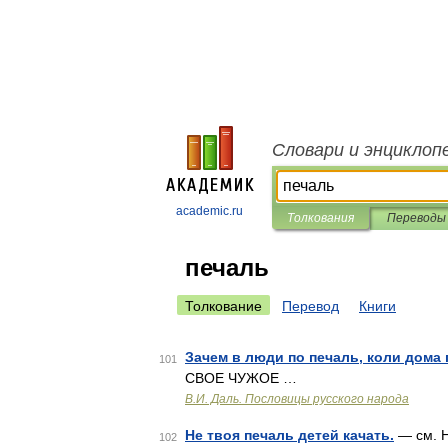
Словари и энциклоп
academic.ru
Толкования
Переводы
печаль
Толкование
Перевод
Книги
Зачем в люди по печаль, коли дома 
101
СВОЕ ЧУЖОЕ …
В.И. Даль. Пословицы русского народа
Не твоя печаль детей качать.
— см. Н
102