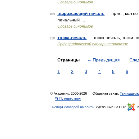
Словарь синонимов
выражающий печаль
— прил., кол во 
109
печальный …
Словарь синонимов
тоска-печаль
— тоска печаль, тоски п
110
Орфографический словарь-справочник
Страницы
←
Предыдущая
Сле
1
2
3
4
5
6
© Академик, 2000-2026
Обратная связь:
Техподдерж
👣 Путешествия
Экспорт словарей на сайты
, сделанные на PHP,
Jo