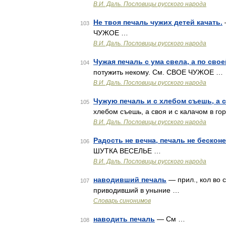
В.И. Даль. Пословицы русского народа
Не твоя печаль чужих детей качать.
103
ЧУЖОЕ …
В.И. Даль. Пословицы русского народа
Чужая печаль с ума свела, а по свое
104
потужить некому. См. СВОЕ ЧУЖОЕ …
В.И. Даль. Пословицы русского народа
Чужую печаль и с хлебом съешь, а с
105
хлебом съешь, а своя и с калачом в 
В.И. Даль. Пословицы русского народа
Радость не вечна, печаль не бесконе
106
ШУТКА ВЕСЕЛЬЕ …
В.И. Даль. Пословицы русского народа
наводивший печаль
— прил., кол во с
107
приводивший в уныние …
Словарь синонимов
наводить печаль
— См …
108