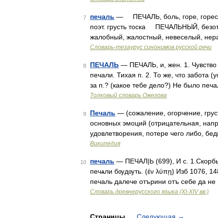
печаль
— ПЕЧАЛЬ, боль, горе, горесть, 
7
поэт. грусть тоска ПЕЧАЛЬНЫЙ, безотр
жалобный, жалостный, невеселый, нер
Словарь-тезаурус синонимов русской речи
ПЕЧАЛЬ
— ПЕЧАЛЬ, и, жен. 1. Чувство 
8
печали. Тихая п. 2. То же, что забота (у
за п.? (какое тебе дело?) Не было печ
Толковый словарь Ожегова
Печаль
— (сожаление, огорчение, груст
9
основных эмоций (отрицательная, напр
удовлетворения, потере чего либо, бе
Википедия
печаль
— ПЕЧАЛ|Ь (699), И с. 1.Скорбь
10
печѧли бѹдѹть. (ἐν λύπῃ) Изб 1076, 14
печаль далече отърини отъ себе да не
Словарь древнерусского языка (XI-XIV вв.)
Страницы
Следующая
→