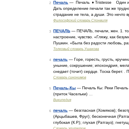
Печаль
— Печаль ♦ Tristesse Один и
2
Дать определение печали так же трудно
страдание не тела, а души. Это нечто
Философский словарь Спонвиля
ПЕЧАЛЬ
— ПЕЧАЛЬ, печали, жен. 1. то
3
настроение, чувство. «Гляжу, как безу
Пушкин. «Была без радости любовь, ра
Толковый словарь Ушакова
печаль
— Горе, горесть, грусть, кручин
4
уныние, сокрушение; ипохондрия, мела
снедает (точит) сердце. Тоска берет. .
Словарь синонимов
Печаль-Кы
— Печаль Кы: Реки Печаль 
5
(приток Часельки) …
Википедия
печаль
— безгласная (Хомяков); безот
6
(Арцыбашев, Фруг); бесконечная (Ратга
глубокая (К.Р.); глухая (Ратгауз); гне
Словарь эпитетов