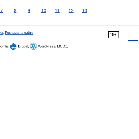
7
8
9
10
11
12
13
ка
,
Реклама на сайте
18+
omla,
Drupal,
WordPress, MODx.