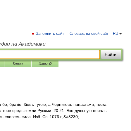
Запомнить сайт
Словарь на свой сайт
RU
едии на Академике
Найти!
Книги
Игры ⚽
а бо, братіе, Кіевъ тугою, а Черниговъ напастьми; тоска
а тече средь земли Рускыи. 20 21. Яко душьную печаль
 словесъ сила. Изб. Св. 1076 г.,&#8230; …