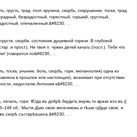
грусть, трад. поэт. кручина, скорбь, сокрушение, тоска, трад.
адный, безрадостный, горестный, горький, грустный,
адостный, опечаленный,&#8230; …
грусти, скорби, состояние душевной горечи. В глубокой
стар. и прост.). Не твоя п. чужих детей качать (посл.). Тебе что
али! (говорится по&#8230; …
ь, тоска, уныние, боль, скорбь, горе, меланхолия) одна из
авлена в прошлое или настоящее), возникает при отсутствии
дности, недостатке.Антоним к&#8230; …
, печаль, горе: Ѥгда въ добрѣ бѹдеть мѹжь то врази ѥго въ ||
8–148 об.; Мьсти д҃шю свою веселиѥмь и тѣши ср҃дце своѥ. и
 въ скорѣ състарѣешисѧ.&#8230; …