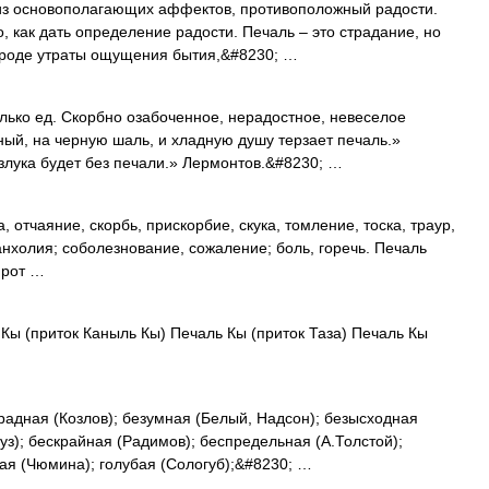
з основополагающих аффектов, противоположный радости.
, как дать определение радости. Печаль – это страдание, но
 вроде утраты ощущения бытия,&#8230; …
лько ед. Скорбно озабоченное, нерадостное, невеселое
мный, на черную шаль, и хладную душу терзает печаль.»
злука будет без печали.» Лермонтов.&#8230; …
а, отчаяние, скорбь, прискорбие, скука, томление, тоска, траур,
нхолия; соболезнование, сожаление; боль, горечь. Печаль
 Прот …
Кы (приток Каныль Кы) Печаль Кы (приток Таза) Печаль Кы
радная (Козлов); безумная (Белый, Надсон); безысходная
уз); бескрайная (Радимов); беспредельная (А.Толстой);
тущая (Чюмина); голубая (Сологуб);&#8230; …