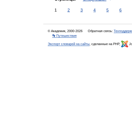
1
2
3
4
5
6
© Академик, 2000-2026
Обратная связь:
Техподдерж
👣 Путешествия
Экспорт словарей на сайты
, сделанные на PHP,
Jo