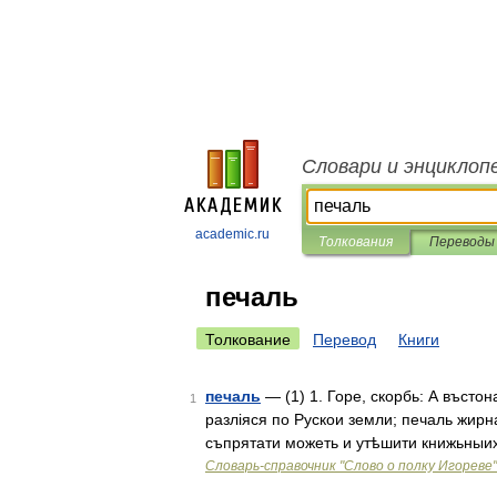
Словари и энциклоп
academic.ru
Толкования
Переводы
печаль
Толкование
Перевод
Книги
печаль
— (1) 1. Горе, скорбь: А въстон
1
разліяся по Рускои земли; печаль жирн
съпрятати можеть и утѣшити книжьныихъ
Словарь-справочник "Слово о полку Игореве"