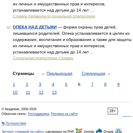
их личных и имущественных прав и интересов,
устанавливается над детьми до 14 лет …
Словарь терминов по социальной статистике
ОПЕКА НАД ДЕТЬМИ
— форма охраны прав детей,
60
лишившихся родителей. Опека устанавливается в целях их
содержания, воспитания и образования а также для защиты
их личных и имущественных прав и интересов,
устанавливается над детьми до 14 лет …
Социальная статистика. Словарь
Страницы
←
Предыдущая
Следующая
→
1
2
3
4
5
6
7
8
9
10
11
12
13
© Академик, 2000-2026
18+
Обратная связь:
Техподдержка
,
Реклама на сайте
👣 Путешествия
Экспорт словарей на сайты
, сделанные на PHP,
Joomla,
Drupal,