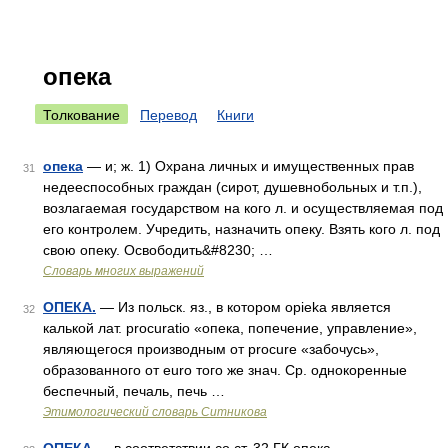
опека
Толкование
Перевод
Книги
опека
— и; ж. 1) Охрана личных и имущественных прав
31
недееспособных граждан (сирот, душевнобольных и т.п.),
возлагаемая государством на кого л. и осуществляемая под
его контролем. Учредить, назначить опеку. Взять кого л. под
свою опеку. Освободить&#8230; …
Словарь многих выражений
ОПЕКА.
— Из польск. яз., в котором opieka является
32
калькой лат. procuratio «опека, попечение, управление»,
являющегося производным от procure «забочусь»,
образованного от euro того же знач. Ср. однокоренные
беспечный, печаль, печь …
Этимологический словарь Ситникова