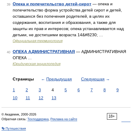
Опека и попечительство детей-сирот
— опека и
39
попечительство форма устройства детей сирот и детей,
оставшихся без попечения родителей, в целях их
содержания, воспитания и образования, а также для
защиты их прав и интересов; опека устанавливается над
детьми, не достигшими возраста 14&#8230; …
Официальная терминология
ОПЕКА АДМИНИСТРАТИВНАЯ
— АДМИНИСТРАТИВНАЯ
40
ОПЕКА …
Юридическая энциклопедия
Страницы
←
Предыдущая
Следующая
→
1
2
3
4
5
6
7
8
9
10
11
12
13
© Академик, 2000-2026
18+
Обратная связь:
Техподдержка
,
Реклама на сайте
👣 Путешествия