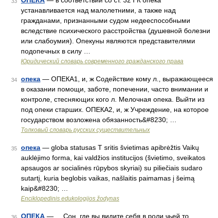
ОПЕКА
— в соответствии со ст. 32 ГК опека
33
устанавливается над малолетними, а также над
гражданами, признанными судом недееспособными
вследствие психического расстройства (душевной болезни
или слабоумия). Опекуны являются представителями
подопечных в силу …
Юридический словарь современного гражданского права
опека
— ОПЕКА1, и, ж Содействие кому л., выражающееся
34
в оказании помощи, заботе, попечении, часто внимании и
контроле, стесняющих кого л. Мелочная опека. Выйти из
под опеки старших. ОПЕКА2, и, ж Учреждение, на которое
государством возложена обязанность&#8230; …
Толковый словарь русских существительных
опека
— globa statusas T sritis švietimas apibrėžtis Vaikų
35
auklėjimo forma, kai valdžios institucijos (švietimo, sveikatos
apsaugos ar socialinės rūpybos skyriai) su piliečiais sudaro
sutartį, kuria beglobis vaikas, našlaitis paimamas į šeimą
kaip&#8230; …
Enciklopedinis edukologijos žodynas
ОПЕКА
— Сон, где вы видите себя в роли чьей то
36