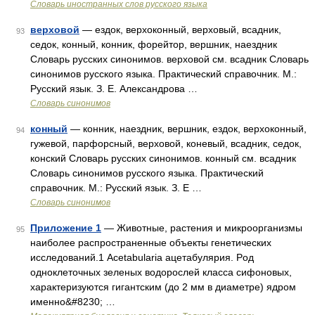
Словарь иностранных слов русского языка
верховой
— ездок, верхоконный, верховый, всадник,
93
седок, конный, конник, форейтор, вершник, наездник
Словарь русских синонимов. верховой см. всадник Словарь
синонимов русского языка. Практический справочник. М.:
Русский язык. З. Е. Александрова …
Словарь синонимов
конный
— конник, наездник, вершник, ездок, верхоконный,
94
гужевой, парфорсный, верховой, коневый, всадник, седок,
конский Словарь русских синонимов. конный см. всадник
Словарь синонимов русского языка. Практический
справочник. М.: Русский язык. З. Е …
Словарь синонимов
Приложение 1
— Животные, растения и микроорганизмы
95
наиболее распространенные объекты генетических
исследований.1 Acetabularia ацетабулярия. Pод
одноклеточных зеленых водорослей класса сифоновых,
характеризуются гигантским (до 2 мм в диаметре) ядром
именно&#8230; …