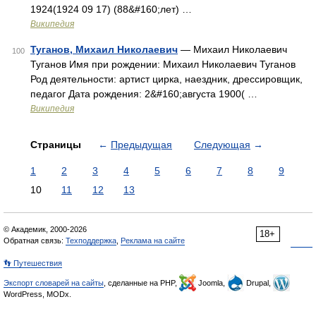
1924(1924 09 17) (88&#160;лет) …
Википедия
Туганов, Михаил Николаевич
— Михаил Николаевич
100
Туганов Имя при рождении: Михаил Николаевич Туганов
Род деятельности: артист цирка, наездник, дрессировщик,
педагог Дата рождения: 2&#160;августа 1900( …
Википедия
Страницы
←
Предыдущая
Следующая
→
1
2
3
4
5
6
7
8
9
10
11
12
13
© Академик, 2000-2026
18+
Обратная связь:
Техподдержка
,
Реклама на сайте
👣 Путешествия
Экспорт словарей на сайты
, сделанные на PHP,
Joomla,
Drupal,
WordPress, MODx.