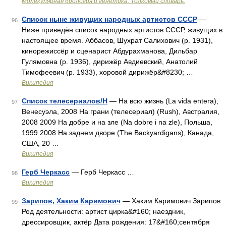
Молекулярная биология и генетика. Толковый словарь.
Список ныне живущих народных артистов СССР
—
96
Ниже приведён список народных артистов СССР, живущих в
настоящее время. Аббасов, Шухрат Салихович (р. 1931),
кинорежиссёр и сценарист Абдурахманова, Дильбар
Гулямовна (р. 1936), дирижёр Авдиевский, Анатолий
Тимофеевич (р. 1933), хоровой дирижёр&#8230; …
Википедия
Список телесериалов/Н
— На всю жизнь (La vida entera),
97
Венесуэла, 2008 На грани (телесериал) (Rush), Австралия,
2008 2009 На добре и на зле (Na dobre i na zle), Польша,
1999 2008 На заднем дворе (The Backyardigans), Канада,
США, 20 …
Википедия
Герб Черкасс
— Герб Черкасс …
98
Википедия
Зарипов, Хаким Каримович
— Хаким Каримович Зарипов
99
Род деятельности: артист цирка&#160; наездник,
дрессировщик, актёр Дата рождения: 17&#160;сентября