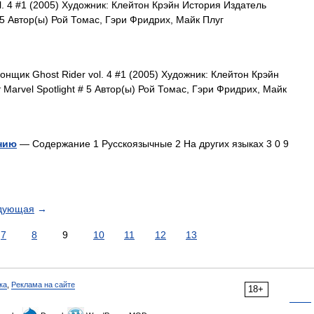
l. 4 #1 (2005) Художник: Клейтон Крэйн История Издатель
# 5 Автор(ы) Рой Томас, Гэри Фридрих, Майк Плуг
нщик Ghost Rider vol. 4 #1 (2005) Художник: Клейтон Крэйн
Marvel Spotlight # 5 Автор(ы) Рой Томас, Гэри Фридрих, Майк
нию
— Содержание 1 Русскоязычные 2 На других языках 3 0 9
дующая
→
7
8
9
10
11
12
13
ка
,
Реклама на сайте
18+