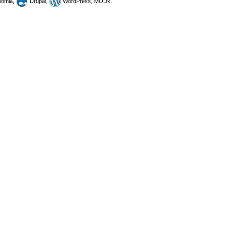
omla,
Drupal,
WordPress, MODx.