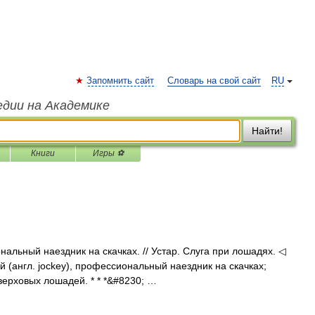
Запомнить сайт
Словарь на свой сайт
RU
едии на Академике
Найти!
Книги
Игры ⚽
ональный наездник на скачках. // Устар. Слуга при лошадях. ◁
кей (англ. jockey), профессиональный наездник на скачках;
верховых лошадей. * * *&#8230; …