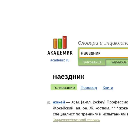
Словари и энциклоп
academic.ru
Толкования
Переводы
наездник
Толкование
Перевод
Книги
жокей
— я; м. [англ. jockey] Професси
81
Жокейский, ая, ое. Ж. костюм. * * * жо
специалист по тренингу и испытаниям 
Энциклопедический словарь