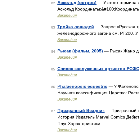
Аскольд (остров)
— У этого термина с
82
Аскольд Координаты:&#160;Координат
Википедия
Тройка лошадей
— Запрос «Русская тр
83
железно­дорож­но­го вагона см. РТ200. 
Википедия
Рысак (фильм, 2005)
— Рысак Жанр др
84
Википедия
Список заслуженных артистов РСФ
85
Википедия
Phalaenopsis equestris
— ? Фаленопсис
86
Научная классификация Царство: Раст
Википедия
Призрачный Всадник
— Призрачный го
87
История Издатель Marvel Comics Дебют 
Плуг Характеристики …
Википедия