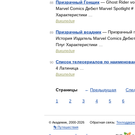
Призрачный Гонщик
— Ghost Rider vo
88
Marvel Comics Дебют Marvel Spotlight 
Характеристики …
Википедия
Призрачный всадник
— Призрачный го
89
История Издатель Marvel Comics Дебют 
Плуг Характеристики …
Википедия
Список телесериалов по наименова
90
4 Латиница …
Википедия
Страницы
←
Предыдущая
Сле
1
2
3
4
5
6
© Академик, 2000-2026
Обратная связь:
Техподдерж
👣 Путешествия