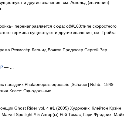
уществуют и другие значения, см. Аскольд (значения).
ы …
ойка» перенаправляется сюда; о&#160;типе скорост­но­го
У этого термина существуют и другие значения, см. Тройка …
ама Режиссёр Леонид Бочков Продюсер Сергей Зер …
СР
— …
 наездник Phalaenopsis equestris [Schauer] Rchb.f 1849
ения Класс: Однодольные …
нщик Ghost Rider vol. 4 #1 (2005) Художник: Клейтон Крэйн
Marvel Spotlight # 5 Автор(ы) Рой Томас, Гэри Фридрих, Майк