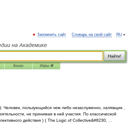
Запомнить сайт
Словарь на свой сайт
RU
едии на Академике
Найти!
Книги
Игры ⚽
r): Человек, пользующийся чем либо незаслуженно, халявщик ,
еятельности, не принимая в ней участия. По классической
ктивного действия ) ( The Logic of Collective&#8230; …