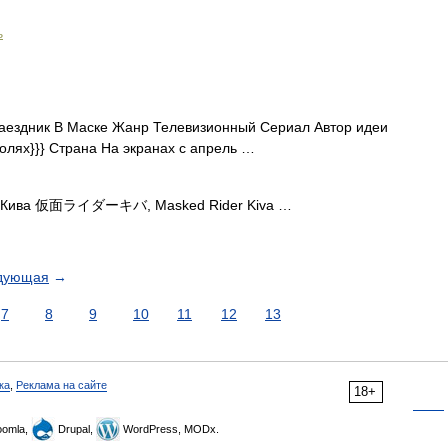
ь
ездник В Маске Жанр Телевизионный Сериал Автор идеи
олях}}} Страна На экранах с апрель …
е Кива 仮面ライダーキバ, Masked Rider Kiva …
дующая
→
7
8
9
10
11
12
13
ка
,
Реклама на сайте
18+
omla,
Drupal,
WordPress, MODx.