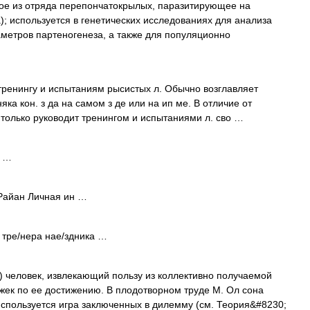
е из отряда перепончатокрылых, паразитирующее на
); используется в генетических исследованиях для анализа
метров партеногенеза, а также для популяционно
ренингу и испытаниям рысистых л. Обычно возглавляет
ка кон. з да на самом з де или на ип ме. В отличие от
е только руководит тренингом и испытаниями л. сво …
к …
айан Личная ин …
 тре/нера нае/здника …
r) человек, извлекающий пользу из коллективно получаемой
жек по ее достижению. В плодотворном труде М. Ол сона
 используется игра заключенных в дилемму (см. Теория&#8230;