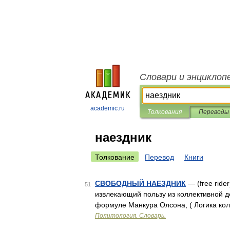
Словари и энциклоп
academic.ru
Толкования
Переводы
наездник
Толкование
Перевод
Книги
СВОБОДНЫЙ НАЕЗДНИК
— (free ride
51
извлекающий пользу из коллективной д
формуле Манкура Олсона, ( Логика колле
Политология. Словарь.