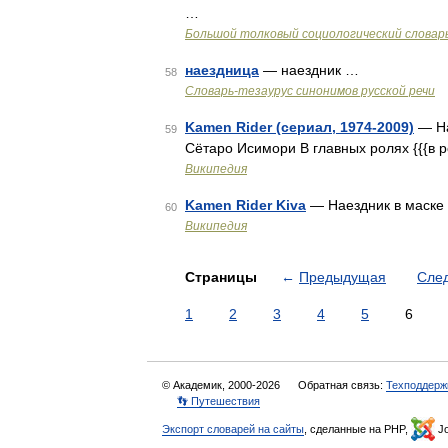
…
Большой толковый социологический словар
наездница
— наездник …
58
Словарь-тезаурус синонимов русской речи
Kamen Rider (сериал, 1974-2009)
— На
59
Сётаро Исимори В главных ролях {{{в р
Википедия
Kamen Rider Kiva
— Наездник в маск
60
Википедия
Страницы
←
Предыдущая
Сле
1
2
3
4
5
6
© Академик, 2000-2026
Обратная связь:
Техподдерж
👣 Путешествия
Экспорт словарей на сайты
, сделанные на PHP,
Jo