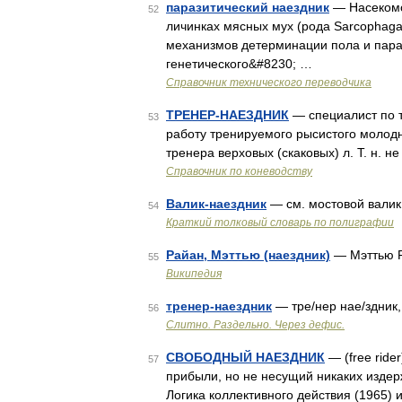
паразитический наездник
— Насекомо
52
личинках мясных мух (рода Sarcophaga
механизмов детерминации пола и пара
генетического&#8230; …
Справочник технического переводчика
ТРЕНЕР-НАЕЗДНИК
— специалист по т
53
работу тренируемого рысистого молодня
тренера верховых (скаковых) л. Т. н. н
Справочник по коневодству
Валик-наездник
— см. мостовой вали
54
Краткий толковый словарь по полиграфии
Райан, Мэттью (наездник)
— Мэттью Р
55
Википедия
тренер-наездник
— тре/нер нае/здник,
56
Слитно. Раздельно. Через дефис.
СВОБОДНЫЙ НАЕЗДНИК
— (free ride
57
прибыли, но не несущий никаких издер
Логика коллективного действия (1965)