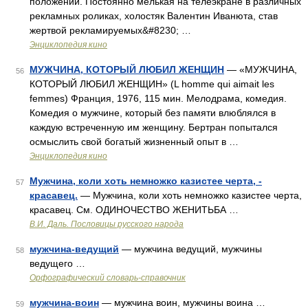
положений. Постоянно мелькая на телеэкране в различных
рекламных роликах, холостяк Валентин Иванюта, став
жертвой рекламируемых&#8230; …
Энциклопедия кино
МУЖЧИНА, КОТОРЫЙ ЛЮБИЛ ЖЕНЩИН
— «МУЖЧИНА,
56
КОТОРЫЙ ЛЮБИЛ ЖЕНЩИН» (L homme qui aimait les
femmes) Франция, 1976, 115 мин. Мелодрама, комедия.
Комедия о мужчине, который без памяти влюблялся в
каждую встреченную им женщину. Бертран попытался
осмыслить свой богатый жизненный опыт в …
Энциклопедия кино
Мужчина, коли хоть немножко казистее черта, -
57
красавец.
— Мужчина, коли хоть немножко казистее черта,
красавец. См. ОДИНОЧЕСТВО ЖЕНИТЬБА …
В.И. Даль. Пословицы русского народа
мужчина-ведущий
— мужчина ведущий, мужчины
58
ведущего …
Орфографический словарь-справочник
мужчина-воин
— мужчина воин, мужчины воина …
59