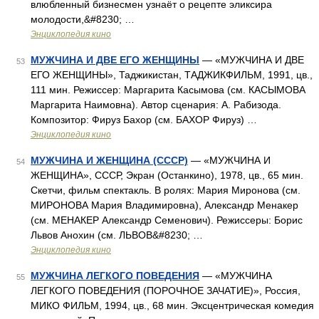
влюбленный бизнесмен узнаёт о рецепте эликсира
молодости,&#8230; …
Энциклопедия кино
МУЖЧИНА И ДВЕ ЕГО ЖЕНЩИНЫ
— «МУЖЧИНА И ДВЕ
53
ЕГО ЖЕНЩИНЫ», Таджикистан, ТАДЖИКФИЛЬМ, 1991, цв.,
111 мин. Режиссер: Маргарита Касымова (см. КАСЫМОВА
Маргарита Наимовна). Автор сценария: А. Рабизода.
Композитор: Фируз Бахор (см. БАХОР Фируз) …
Энциклопедия кино
МУЖЧИНА И ЖЕНЩИНА (СССР)
— «МУЖЧИНА И
54
ЖЕНЩИНА», СССР, Экран (Останкино), 1978, цв., 65 мин.
Скетчи, фильм спектакль. В ролях: Мария Миронова (см.
МИРОНОВА Мария Владимировна), Александр Менакер
(см. МЕНАКЕР Александр Семенович). Режиссеры: Борис
Львов Анохин (см. ЛЬВОВ&#8230; …
Энциклопедия кино
МУЖЧИНА ЛЕГКОГО ПОВЕДЕНИЯ
— «МУЖЧИНА
55
ЛЕГКОГО ПОВЕДЕНИЯ (ПОРОЧНОЕ ЗАЧАТИЕ)», Россия,
МИКО ФИЛЬМ, 1994, цв., 68 мин. Эксцентрическая комедия