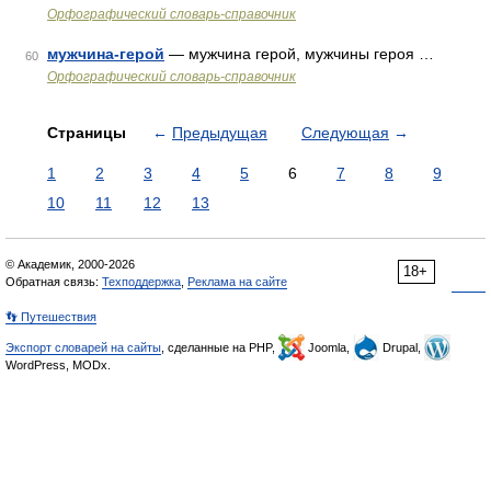
Орфографический словарь-справочник
мужчина-герой
— мужчина герой, мужчины героя …
60
Орфографический словарь-справочник
Страницы
←
Предыдущая
Следующая
→
1
2
3
4
5
6
7
8
9
10
11
12
13
© Академик, 2000-2026
18+
Обратная связь:
Техподдержка
,
Реклама на сайте
👣 Путешествия
Экспорт словарей на сайты
, сделанные на PHP,
Joomla,
Drupal,
WordPress, MODx.