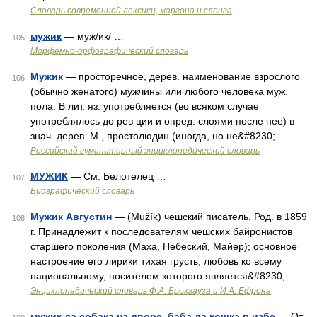
Cловарь современной лексики, жаргона и сленга
мужик
— муж/ик/ …
105
Морфемно-орфографический словарь
Мужик
— просторечное, дерев. наименование взрослого
106
(обычно женатого) мужчины или любого человека муж.
пола. В лит. яз. употребляется (во всяком случае
употреблялось до рев ции и опред. слоями после нее) в
знач. дерев. М., простолюдин (иногда, но не&#8230; …
Российский гуманитарный энциклопедический словарь
МУЖИК
— См. Белотелец …
107
Биографический словарь
Мужик Августин
— (Mužík) чешский писатель. Род. в 1859
108
г. Принадлежит к последователям чешских байронистов
старшего поколения (Маха, Небеский, Майер); основное
настроение его лирики тихая грусть, любовь ко всему
национальному, носителем которого является&#8230; …
Энциклопедический словарь Ф.А. Брокгауза и И.А. Ефрона
мужик да собака на дворе, баба да кошка в избе
— От