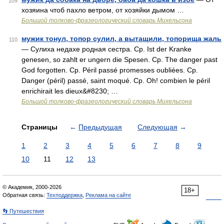
109
хозяина чтоб пахло ветром, от хозяйки дымом …
Большой толково-фразеологический словарь Михельсона
мужик тонул, топор сулил, а вытащили, топорища жаль
110
— Сулиха недахе родная сестра. Ср. Ist der Kranke
genesen, so zahlt er ungern die Spesen. Ср. The danger past
God forgotten. Ср. Péril passé promesses oubliées. Ср.
Danger (péril) passé, saint moqué. Ср. Oh! combien le péril
enrichirait les dieux&#8230; …
Большой толково-фразеологический словарь Михельсона
Страницы
←
Предыдущая
Следующая
→
1
2
3
4
5
6
7
8
9
10
11
12
13
© Академик, 2000-2026
18+
Обратная связь:
Техподдержка
,
Реклама на сайте
👣 Путешествия