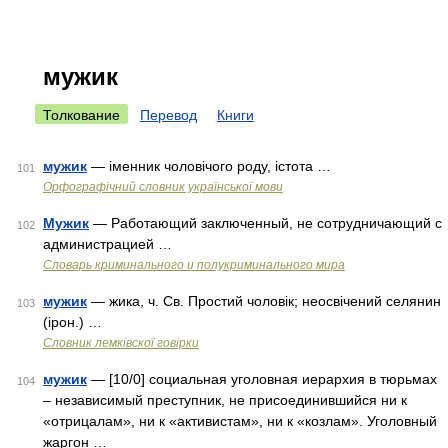
мужик
Толкование
Перевод
Книги
мужик
— іменник чоловічого роду, істота …
101
Орфографічний словник української мови
Мужик
— Работающий заключенный, не сотрудничающий с
102
администрацией …
Словарь криминального и полукриминального мира
мужик
— жика, ч. Св. Простий чоловік; неосвічений селянин
103
(ірон.) …
Словник лемківскої говірки
мужик
— [10/0] социальная уголовная иерархия в тюрьмах
104
– независимый преступник, не присоединившийся ни к
«отрицалам», ни к «активистам», ни к «козлам». Уголовный
жаргон …