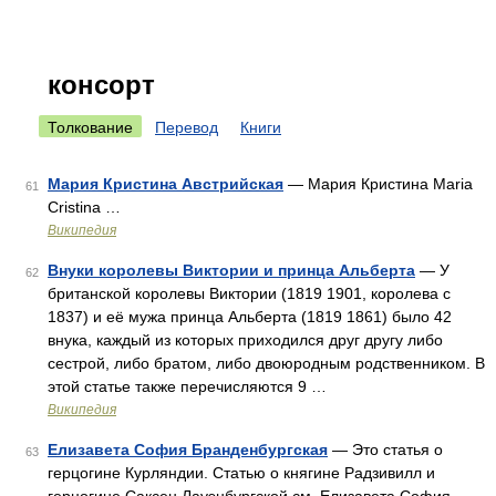
консорт
Толкование
Перевод
Книги
Мария Кристина Австрийская
— Мария Кристина Maria
61
Cristina …
Википедия
Внуки королевы Виктории и принца Альберта
— У
62
британской королевы Виктории (1819 1901, королева с
1837) и её мужа принца Альберта (1819 1861) было 42
внука, каждый из которых приходился друг другу либо
сестрой, либо братом, либо двоюродным родственником. В
этой статье также перечисляются 9 …
Википедия
Елизавета София Бранденбургская
— Это статья о
63
герцогине Курляндии. Статью о княгине Радзивилл и