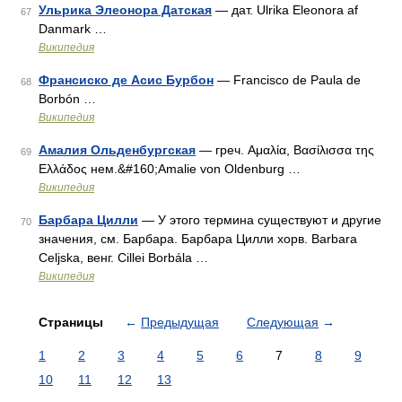
Ульрика Элеонора Датская
— дат. Ulrika Eleonora af
67
Danmark …
Википедия
Франсиско де Асис Бурбон
— Francisco de Paula de
68
Borbón …
Википедия
Амалия Ольденбургская
— греч. Αμαλία, Βασίλισσα της
69
Ελλάδος нем.&#160;Amalie von Oldenburg …
Википедия
Барбара Цилли
— У этого термина существуют и другие
70
значения, см. Барбара. Барбара Цилли хорв. Barbara
Celjska, венг. Cillei Borbála …
Википедия
Страницы
←
Предыдущая
Следующая
→
1
2
3
4
5
6
7
8
9
10
11
12
13