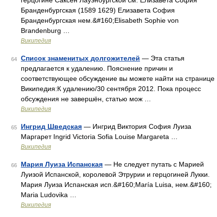
герцогине Саксен Лауэнбургской см. Елизавета София
Бранденбургская (1589 1629) Елизавета София
Бранденбургская нем.&#160;Elisabeth Sophie von
Brandenburg …
Википедия
Список знаменитых долгожителей
— Эта статья
64
предлагается к удалению. Пояснение причин и
соответствующее обсуждение вы можете найти на странице
Википедия:К удалению/30 сентября 2012. Пока процесс
обсуждения не завершён, статью мож …
Википедия
Ингрид Шведская
— Ингрид Виктория София Луиза
65
Маргарет Ingrid Victoria Sofia Louise Margareta …
Википедия
Мария Луиза Испанская
— Не следует путать с Марией
66
Луизой Испанской, королевой Этрурии и герцогиней Лукки.
Мария Луиза Испанская исп.&#160;María Luisa, нем.&#160;
Maria Ludovika …
Википедия