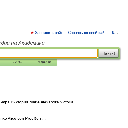
Запомнить сайт
Словарь на свой сайт
RU
едии на Академике
Найти!
Книги
Игры ⚽
дра Виктория Marie Alexandra Victoria …
rike Alice von Preußen …