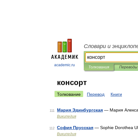
Словари и энциклоп
academic.ru
Толкования
Переводы
консорт
Толкование
Перевод
Книги
Мария Эдинбургская
— Мария Алексан
111
Википедия
София Прусская
— Sophie Dorothea Ul
112
Википедия