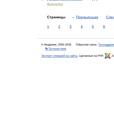
Википедия
Страницы
←
Предыдущая
Сле
1
2
3
4
5
6
© Академик, 2000-2026
Обратная связь:
Техподдерж
👣 Путешествия
Экспорт словарей на сайты
, сделанные на PHP,
Jo