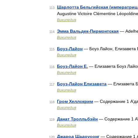
Шарлотта Бельгийская (императриц
113
Augustine Victoire Clémentine Léopoldin
Википедия
Эмма Вальдек-Пирмонтская
— Adelhe
114
Википедия
Боуз-Лайон
— Боуз Лайон, Елизавета 
115
Википедия
Боуз-Лайон Е.
— Елизавета Боуз Лайон
116
Википедия
Боуз-Лайон Елизавета
— Елизавета Б
117
Википедия
Гром Хеллскрим
— Содержание 1 А’дал
118
Википедия
Данат Тролльбэйн
— Содержание 1 А’
119
Википедия
Джарод Шадоусонг
— Содержание 1 А’
120