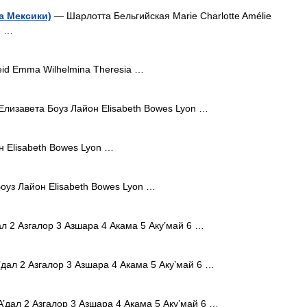
а Мексики)
— Шарлотта Бельгийская Marie Charlotte Amélie
e …
id Emma Wilhelmina Theresia …
Елизавета Боуз Лайон Elisabeth Bowes Lyon …
 Elisabeth Bowes Lyon …
оуз Лайон Elisabeth Bowes Lyon …
 2 Азгалор 3 Азшара 4 Акама 5 Аку’май 6 …
дал 2 Азгалор 3 Азшара 4 Акама 5 Аку’май 6 …
дал 2 Азгалор 3 Азшара 4 Акама 5 Аку’май 6 …