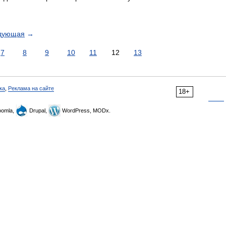
дующая
→
7
8
9
10
11
12
13
ка
,
Реклама на сайте
18+
omla,
Drupal,
WordPress, MODx.