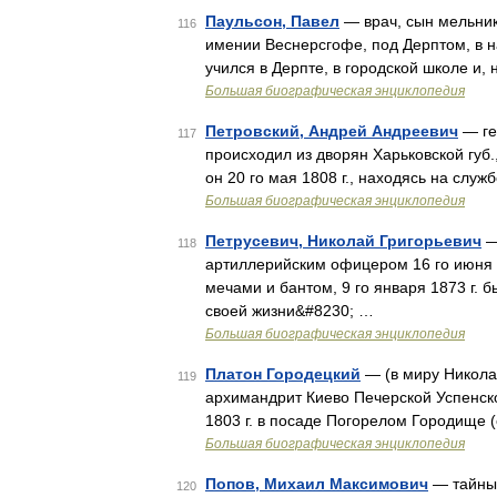
Паульсон, Павел
— врач, сын мельник
116
имении Веснерсгофе, под Дерптом, в на
учился в Дерпте, в городской школе и,
Большая биографическая энциклопедия
Петровский, Андрей Андреевич
— ге
117
происходил из дворян Харьковской губ.,
он 20 го мая 1808 г., находясь на сл
Большая биографическая энциклопедия
Петрусевич, Николай Григорьевич
—
118
артиллерийским офицером 16 го июня 185
мечами и бантом, 9 го января 1873 г. 
своей жизни&#8230; …
Большая биографическая энциклопедия
Платон Городецкий
— (в миру Никола
119
архимандрит Киево Печерской Успенско
1803 г. в посаде Погорелом Городище 
Большая биографическая энциклопедия
Попов, Михаил Максимович
— тайный
120