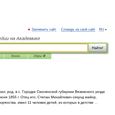
Запомнить сайт
Словарь на свой сайт
RU
едии на Академике
Найти!
Книги
Игры ⚽
л; род. в с. Городке Смоленской губернии Вяземского уезда
 июня 1855 г. Отец его, Степан Михайлович секунд майор,
рянства, имел 11 человек детей, из которых в детстве …