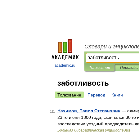
Словари и энциклоп
academic.ru
Толкования
Переводы
заботливость
Толкование
Перевод
Книги
Нахимов, Павел Степанович
— адмира
111
23 го июня 1800 года, скончался 30 го
впоследствии уездный предводитель дво
Большая биографическая энциклопедия