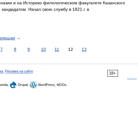
назии и на Историко филологическом факультете Казанского
. кандидатом. Начал свою службу в 1821 г. в
дующая
→
7
8
9
10
11
12
13
ка
,
Реклама на сайте
18+
omla,
Drupal,
WordPress, MODx.