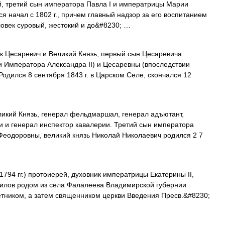
, третий сын императора Павла I и императрицы Марии
ся начал с 1802 г., причем главный надзор за его воспитанием
ловек суровый, жестокий и до&#8230; …
 Цесаревич и Великий Князь, первый сын Цесаревича
 Императора Александра II) и Цесаревны (впоследствии
дился 8 сентября 1843 г. в Царском Селе, скончался 12
икий Князь, генерал фельдмаршал, генерал адъютант,
и и генерал инспектор кавалерии. Третий сын императора
Феодоровны, великий князь Николай Николаевич родился 2 7
794 гг.) протоиерей, духовник императрицы Екатерины II,
филов родом из села Фалалеева Владимирской губернии
етником, а затем священником церкви Введения Пресв.&#8230;