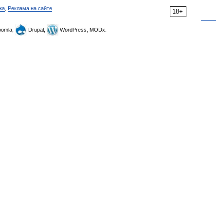
ка
,
Реклама на сайте
18+
omla,
Drupal,
WordPress, MODx.