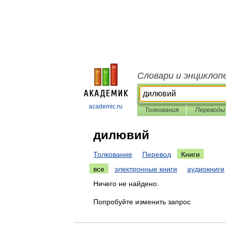
Словари и энциклоп
academic.ru
Толкования
Переводы
дилювий
Толкование
Перевод
Книги
все
электронные книги
аудиокниги
Ничего не найдено.
Попробуйте изменить запрос