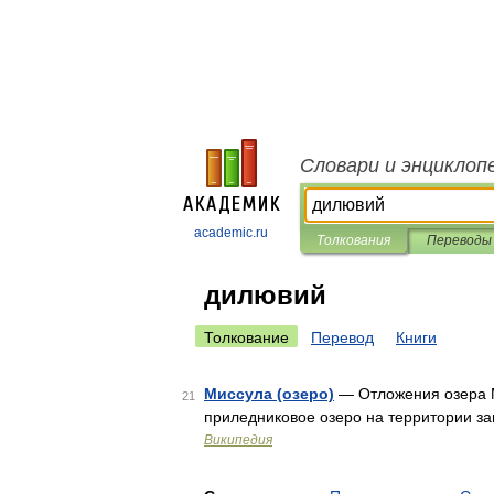
Словари и энциклоп
academic.ru
Толкования
Переводы
дилювий
Толкование
Перевод
Книги
Миссула (озеро)
— Отложения озера М
21
приледниковое озеро на территории з
Википедия