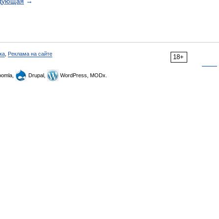
дующая
→
ка
,
Реклама на сайте
18+
omla,
Drupal,
WordPress, MODx.