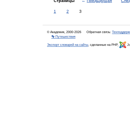
Страницы
←
Предыдущая
Сле
1
2
3
© Академик, 2000-2026
Обратная связь:
Техподдерж
👣 Путешествия
Экспорт словарей на сайты
, сделанные на PHP,
Jo