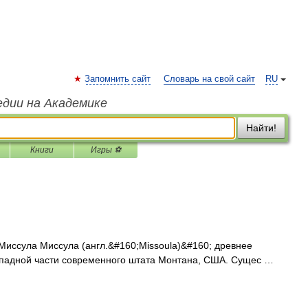
Запомнить сайт
Словарь на свой сайт
RU
едии на Академике
Найти!
Книги
Игры ⚽
иссула Миссула (англ.&#160;Missoula)&#160; древнее
ападной части современного штата Монтана, США. Сущес …