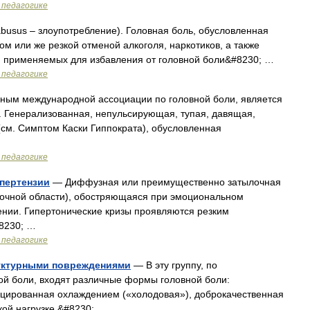
 педагогике
abusus – злоупотребление). Головная боль, обусловленная
м или же резкой отменой алкоголя, наркотиков, а также
ти применяемых для избавления от головной боли&#8230; …
 педагогике
ым международной ассоциации по головной боли, является
. Генерализованная, непульсирующая, тупая, давящая,
(см. Симптом Каски Гиппократа), обусловленная
 педагогике
ипертензии
— Диффузная или преимущественно затылочная
ылочной области), обостряющаяся при эмоциональном
нии. Гипертонические кризы проявляются резким
#8230; …
 педагогике
руктурными повреждениями
— В эту группу, по
й боли, входят различные формы головной боли:
цированная охлаждением («холодовая»), доброкачественная
кой нагрузке,&#8230; …