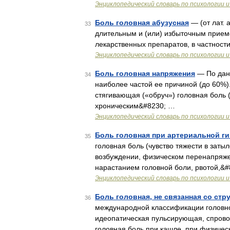
Энциклопедический словарь по психологии и
Боль головная абузусная
— (от лат. 
33
длительным и (или) избыточным приемо
лекарственных препаратов, в частнос
Энциклопедический словарь по психологии и
Боль головная напряжения
— По данн
34
наиболее частой ее причиной (до 60%)
стягивающая («обруч») головная боль 
хроническим&#8230; …
Энциклопедический словарь по психологии и
Боль головная при артериальной г
35
головная боль (чувство тяжести в зат
возбуждении, физическом перенапряже
нарастанием головной боли, рвотой,&
Энциклопедический словарь по психологии и
Боль головная, не связанная со ст
36
международной классификации головно
идеопатическая пульсирующая, спрово
головная боль при кашле, при физичес