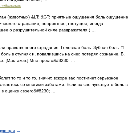
 педагогике
ан (животных) &LT; &GT; приятные ощущения боль ощущение
ического страдания; неприятное, гнетущее, иногда
щее о разрушительной силе раздражителя ( …
и нравственного страдания. Головная боль. Зубная боль. □
боль в ступнях и, повалившись на снег, потерял сознание. Б.
е. [Мастаков:] Мне просто&#8230; …
ит то то и то то, значит, вскоре вас постигнет серьезное
олкнетесь со многими заботами. Если во сне чувствуете боль в
у в оценке своего&#8230; …
дующая
→