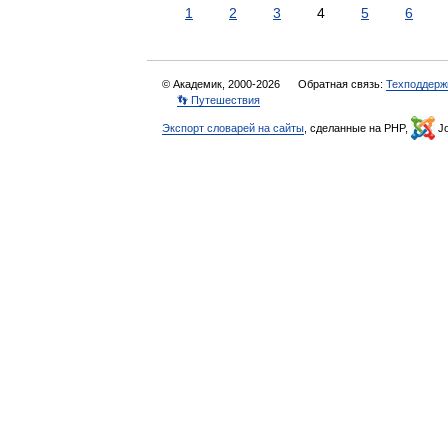
1
2
3
4
5
6
© Академик, 2000-2026
Обратная связь:
Техподдерж
👣 Путешествия
Экспорт словарей на сайты
, сделанные на PHP,
Jo