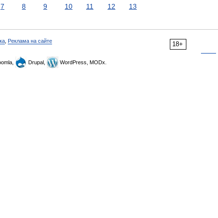
7
8
9
10
11
12
13
ка
,
Реклама на сайте
18+
omla,
Drupal,
WordPress, MODx.