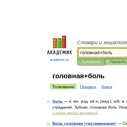
Словари и энциклоп
academic.ru
Толкования
Переводы
головная+боль
Толкование
Перевод
Книги
боль
— и; мн. род. ей и, (мед.), е/й; 
31
страдания. Зубная, головная боль. Ною
Словарь многих выражений
Боль головная «гистаминовая»
— См
32