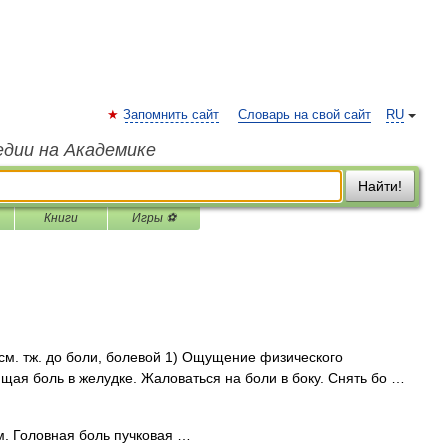
Запомнить сайт
Словарь на свой сайт
RU
едии на Академике
Найти!
Книги
Игры ⚽
ж. см. тж. до боли, болевой 1) Ощущение физического
щая боль в желудке. Жаловаться на боли в боку. Снять бо …
. Головная боль пучковая …