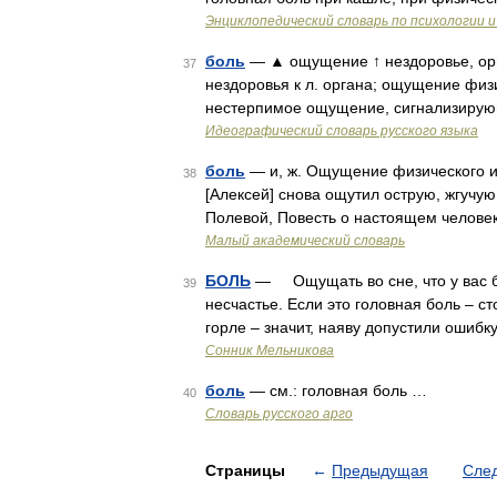
Энциклопедический словарь по психологии и
боль
— ▲ ощущение ↑ нездоровье, орг
37
нездоровья к л. органа; ощущение физ
нестерпимое ощущение, сигнализирую
Идеографический словарь русского языка
боль
— и, ж. Ощущение физического ил
38
[Алексей] снова ощутил острую, жгучую 
Полевой, Повесть о настоящем человек
Малый академический словарь
БОЛЬ
— Ощущать во сне, что у вас бол
39
несчастье. Если это головная боль – ст
горле – значит, наяву допустили ошибк
Сонник Мельникова
боль
— см.: головная боль …
40
Словарь русского арго
Страницы
←
Предыдущая
Сле