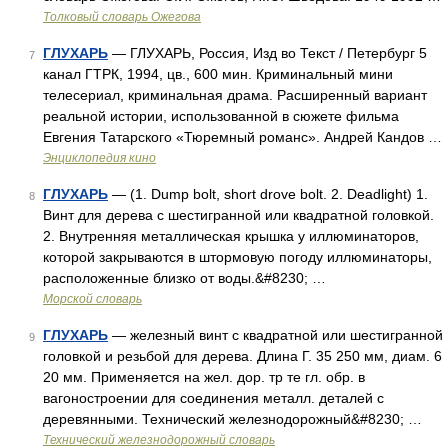
Толковый словарь Ожегова
ГЛУХАРЬ
— ГЛУХАРЬ, Россия, Изд во Текст / Петербург 5
7
канал ГТРК, 1994, цв., 600 мин. Криминальный мини
телесериал, криминальная драма. Расширенный вариант
реальной истории, использованной в сюжете фильма
Евгения Татарского «Тюремный романс». Андрей Кандов …
Энциклопедия кино
ГЛУХАРЬ
— (1. Dump bolt, short drove bolt. 2. Deadlight) 1.
8
Винт для дерева с шестигранной или квадратной головкой.
2. Внутренняя металлическая крышка у иллюминаторов,
которой закрываются в штормовую погоду иллюминаторы,
расположенные близко от воды.&#8230; …
Морской словарь
ГЛУХАРЬ
— железный винт с квадратной или шестигранной
9
головкой и резьбой для дерева. Длина Г. 35 250 мм, диам. 6
20 мм. Применяется на жел. дор. тр те гл. обр. в
вагоностроении для соединения металл. деталей с
деревянными. Технический железнодорожный&#8230; …
Технический железнодорожный словарь