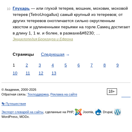
Глухарь
— или глухой тетерев, мошник, моховик, моховой
10
тетерев (TetroUrogallus) самый крупный из тетеревов; от
других тетеревов онотличается сильно округленным
хвостом и удлиненными перьями на горле.Самец достигает
в длину 1, 1 м. и более, в размахе&#8230; …
Энциклопедия Брокгауза и Ефрона
Страницы
Следующая
→
1
2
3
4
5
6
7
8
9
10
11
12
13
© Академик, 2000-2026
18+
Обратная связь:
Техподдержка
,
Реклама на сайте
👣 Путешествия
Экспорт словарей на сайты
, сделанные на PHP,
Joomla,
Drupal,
WordPress, MODx.