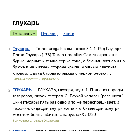
глухарь
Толкование
Перевод
Книги
Глухарь
— Tetrao urogallus см. также 8.1.4. Род Глухари
1
Tetrao Глухарь [178] Tetrao urogallus Самец окрашен в
бурые, черные и темно серые тона, с белыми пятнами на
брюхе и на нижней стороне крыла, мощным светлым
клювом. Самка буровато рыжая с черной рябью …
Птицы России. Справочник
ГЛУХАРЬ
— ГЛУХАРЬ, глухаря, муж. 1. Птица из породы
2
тетеревов, глухой тетерев. 2. Глухой человек (разг. шутл.).
Экий глухарь! пять раз одно и то же переспрашивает. 3.
Рабочий, сидящий внутри котла и отбивающий изнутри
молотом болты, вбитые с наружной&#8230; …
Толковый словарь Ушакова