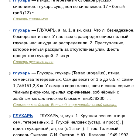
глухарь
— птица, тетеревиный Словарь русских
3
синонимов. глухарь сущ., кол во синонимов: 17 • белый
гриб (13) • …
Словарь синонимов
глухарь
— ГЛУХАРЬ, я, м. 1. в зн. сказ. Что л. безнадежное,
4
бесперспективное. У нас всех с распределением полный
глухарь нас никуда не распределили. 2. Преступление,
которое нельзя раскрыть за отсутствием улик. Шесть
процентов глухарей. 2. из уг …
Словарь русского арго
глухарь
— Глухарь. глухарь (Tetrao urogallus), птица
5
семейства тетеревиных. Самцы весят от 3,5 до 6,5 кг, самки
1,7&#151;2,3 кг. У самцов верх головы, шея и спина серые с
тёмным рисунком, крылья коричневые, зоб чёрный с
зелёным металлическим блеском, низ&#8230; …
Сельское хозяйство. Большой энциклопедический словарь
ГЛУХАРЬ
— ГЛУХАРЬ, я, муж. 1. Крупная лесная птица
6
сем. тетеревиных. 2. Глухой человек (устар. и прост.). |
прил. глухариный, ая, ое (к 1 знач.). Г. ток. Толковый
словарь Ожегова. С.И. Ожегов, Н.Ю. Шведова. 1949 1992 …