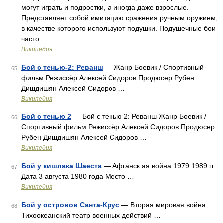
могут играть и подростки, а иногда даже взрослые.
Представляет собой имитацию сражения ручным оружием,
в качестве которого используют подушки. Подушечные бои
часто …
Википедия
Бой с тенью-2: Реванш
— Жанр Боевик / Спортивный
65
фильм Режиссёр Алексей Сидоров Продюсер Рубен
Дишдишян Алексей Сидоров …
Википедия
Бой с тенью 2
— Бой с тенью 2: Реванш Жанр Боевик /
66
Спортивный фильм Режиссёр Алексей Сидоров Продюсер
Рубен Дишдишян Алексей Сидоров …
Википедия
Бой у кишлака Шаеста
— Афганск ая война 1979 1989 гг.
67
Дата 3 августа 1980 года Место …
Википедия
Бой у островов Санта-Крус
— Вторая мировая война
68
Тихоокеанский театр военных действий …