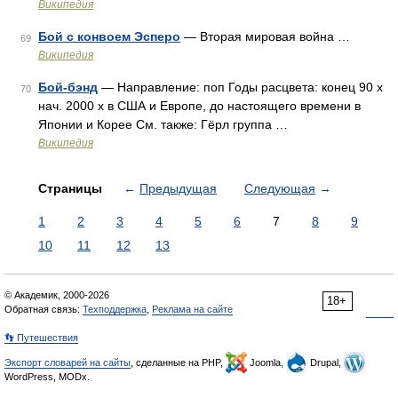
Википедия
Бой с конвоем Эсперо
— Вторая мировая война …
69
Википедия
Бой-бэнд
— Направление: поп Годы расцвета: конец 90 х
70
нач. 2000 х в США и Европе, до настоящего времени в
Японии и Корее См. также: Гёрл группа …
Википедия
Страницы
←
Предыдущая
Следующая
→
1
2
3
4
5
6
7
8
9
10
11
12
13
© Академик, 2000-2026
18+
Обратная связь:
Техподдержка
,
Реклама на сайте
👣 Путешествия
Экспорт словарей на сайты
, сделанные на PHP,
Joomla,
Drupal,
WordPress, MODx.