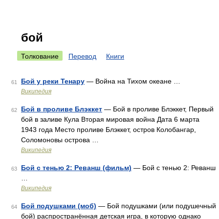
бой
Толкование
Перевод
Книги
Бой у реки Тенару
— Война на Тихом океане …
61
Википедия
Бой в проливе Блэккет
— Бой в проливе Блэккет, Первый
62
бой в заливе Кула Вторая мировая война Дата 6 марта
1943 года Место проливе Блэккет, остров Колобангар,
Соломоновы острова …
Википедия
Бой с тенью 2: Реванш (фильм)
— Бой с тенью 2: Реванш
63
…
Википедия
Бой подушками (моб)
— Бой подушками (или подушечный
64
бой) распространённая детская игра, в которую однако