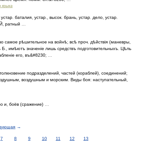
о языка
ар. баталия, устар., высок. брань, устар. дело, устар.
Й, ратный …
о самое рѣшительное на войнѣ; всѣ проч. дѣйствія (маневры,
ъ Б., имѣютъ значеніе лишь средствъ подготовительныхъ. Цѣль
абленіе его, въ&#8230; …
олкновение подразделений, частей (кораблей), соединений;
здушным, воздушным и морским. Виды боя: наступательный,
 бо и, боёв (сражение) …
дующая
→
7
8
9
10
11
12
13