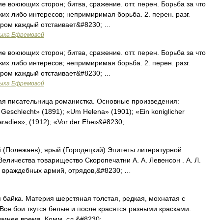
е воюющих сторон; битва, сражение. отт. перен. Борьба за что
ких либо интересов; непримиримая борьба. 2. перен. разг.
ором каждый отстаивает&#8230; …
зыка Ефремовой
е воюющих сторон; битва, сражение. отт. перен. Борьба за что
ких либо интересов; непримиримая борьба. 2. перен. разг.
ором каждый отстаивает&#8230; …
зыка Ефремовой
ая писательница романистка. Основные произведения:
 Geschlecht» (1891); «Um Helena» (1901); «Ein koniglicher
aradies», (1912); «Vor der Ehe»&#8230; …
 (Полежаев); ярый (Городецкий) Эпитеты литературной
Величества товарищество Скоропечатни А. А. Левенсон . А. Л.
е враждебных армий, отрядов,&#8230; …
ая байка. Материя шерстяная толстая, редкая, мохнатая с
. Все бои ткутся белые и после красятся разными красками.
зимнее время. Комм. сл.&#8230; …