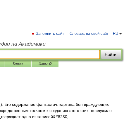
Запомнить сайт
Словарь на свой сайт
RU
едии на Академике
Найти!
Книги
Игры ⚽
2). Его содержание фантастич. картина боя враждующих
осредственным толчком к созданию этого стих. послужило
дтверждает одна из записей&#8230; …