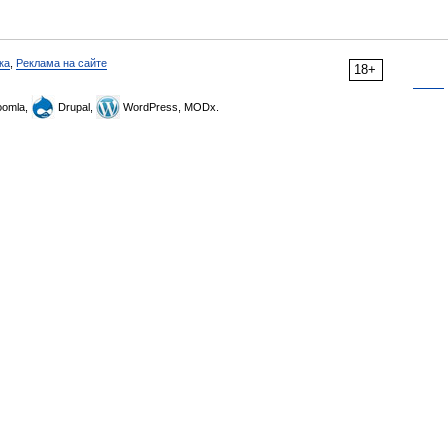
ка
,
Реклама на сайте
18+
omla,
Drupal,
WordPress, MODx.