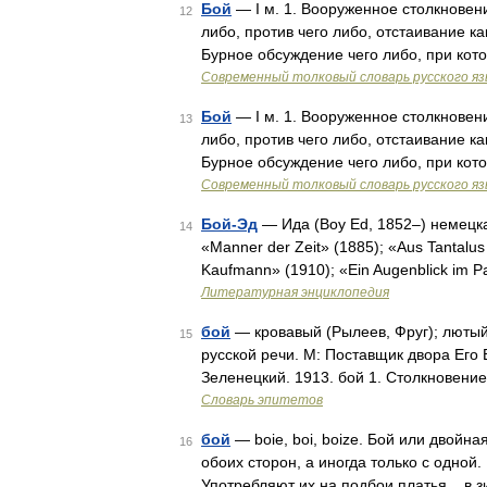
Бой
— I м. 1. Вооруженное столкновени
12
либо, против чего либо, отстаивание ка
Бурное обсуждение чего либо, при кот
Современный толковый словарь русского я
Бой
— I м. 1. Вооруженное столкновени
13
либо, против чего либо, отстаивание ка
Бурное обсуждение чего либо, при кот
Современный толковый словарь русского я
Бой-Эд
— Ида (Boy Ed, 1852–) немецк
14
«Manner der Zeit» (1885); «Aus Tantalus
Kaufmann» (1910); «Ein Augenblick im P
Литературная энциклопедия
бой
— кровавый (Рылеев, Фруг); лютый
15
русской речи. М: Поставщик двора Его 
Зеленецкий. 1913. бой 1. Столкновени
Словарь эпитетов
бой
— boie, boi, boize. Бой или двойн
16
обоих сторон, а иногда только с одной
Употребляют их на подбои платья .. в 