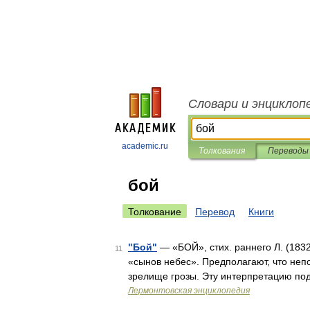
Словари и энциклоп
academic.ru
Толкования
Переводы
бой
Толкование
Перевод
Книги
"Бой"
— «БОЙ», стих. раннего Л. (183
11
«сынов небес». Предполагают, что неп
зрелище грозы. Эту интерпретацию по
Лермонтовская энциклопедия