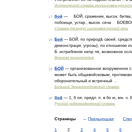
Исторический словарь галлицизмов русског
бой
— БОЙ, сражение, высок. битва, уст
17
побоище, устар., высок. сеча БОЕВО
Словарь-тезаурус синонимов русской речи
Бой
— БОЙ, по природѣ своей, средств
18
демонстраціи, угрозы), по отношенію к
Б. истребленіе непр ля, возможное осл
Военная энциклопедия
БОЙ
— организованное вооруженное ст
19
может быть общевойсковым, противово
оборонительный и встречный …
Большой Энциклопедический словарь
бой
— 1, б оя, предл. п. в бо ю, мн. ч.
20
Русский орфографический словарь
Страницы
←
Предыдущая
Сле
1
2
3
4
5
6