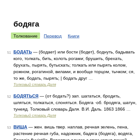
бодяга
Толкование
Перевод
Книги
БОДАТЬ
— (бодает) или бости (бодет), боднуть, бадывать
51
кого, толкать, бить, колоть рогами; брушить, брехать,
брухать, пырять, бутыскать; толкать или пырять колом,
рожном, рогатиной, вилами, и вообще торцом, тычком; ся,
то же, бодать, пырять; | бодать друг …
Толковый словарь Даля
БОДЯТЬСЯ
— (от бодать?) зап. шататься, бродить,
52
шляться, толкаться, слоняться. Бодяга ·об. бродяга, шатун,
тунеяд. Толковый словарь Даля. В.И. Даль. 1863 1866 …
Толковый словарь Даля
ВИША
— жен. вишь твер. наплав, речная зелень, пена,
53
растение речная губа, надожник, бадяга (бодяга), водяга,