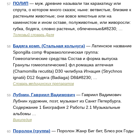
ПОЛИП
— муж. древние называли так каракатицу или
57
спрута, о котором много сказок; ныне: ветвистые, близкие к
растеньям животные; они вовсе мякотные или на
каменистом и ином оставе, полуживотные, или живоросли:
губка, бодяга, словно растенья, облеченные&#8230; …
Толковый словарь Даля
Бадяга комп. (Стальная кольчуга)
— Латинское название
58
Spongilla comp Фармакологическая группа:
Гомеопатические средства Состав и форма выпуска
Гранулы гомеопатические1 фл.ромашка аптечная
(Chamomilla recutita) D30 чилибуха Игнация (Strychnos
ignatii) D12 бодяга (Badiaga) D8&#8230; …
Словарь медицинских препаратов
Лубнин, Гавриил Вадимович
— Гавриил Вадимович
59
Лубнин художник, поэт, музыкант из Санкт Петербурга.
Содержание 1 Биография 2 Работы 2.1 Музыкальные
альбомы …
Википедия
Поролон (группа)
— Поролон Жанр Биг бит, Блюз рок Годы
60