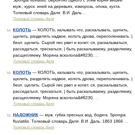
Spongia fluviatilis. Вероятно одного с этим корня вишей
муж., курск. иней на деревьях, изморозь, опока, кухта.
Толковый словарь Даля. В.И. Даль …
Толковый словарь Даля
КОЛОТЬ
— КОЛОТЬ, калывать что, раскалывать, щепить,
54
щелить, разделять надвое, колоть дрова, переполенивать. |
безл. щелить. Сырой лес рвет и колет. ся, раскалываться,
расседаться, трескаться; | быть раскалываему, разделяему,
расщепляему. Моряна всколола&#8230; …
Толковый словарь Даля
КОЛОТЬ
— КОЛОТЬ, калывать что, раскалывать, щепить,
55
щелить, разделять надвое, колоть дрова, переполенивать. |
безл. щелить. Сырой лес рвет и колет. ся, раскалываться,
расседаться, трескаться; | быть раскалываему, разделяему,
расщепляему. Моряна всколола&#8230; …
Толковый словарь Даля
НАДОЖНИК
— муж. губка пресных вод, бодяга. Spongia
56
fluviatilis. Толковый словарь Даля. В.И. Даль. 1863 1866 …
Толковый словарь Даля