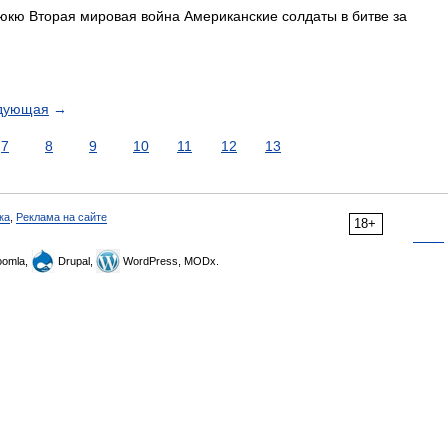
юкю Вторая мировая война Американские солдаты в битве за
дующая
→
7
8
9
10
11
12
13
ка
,
Реклама на сайте
18+
omla,
Drupal,
WordPress, MODx.