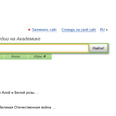
Запомнить сайт
Словарь на свой сайт
RU
едии на Академике
Найти!
Книги
Игры ⚽
 Алой и Белой розы …
Великая Отечественная война …