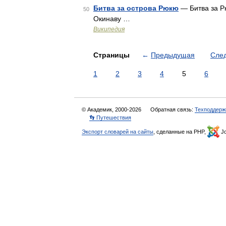
Битва за острова Рюкю
— Битва за Р
50
Окинаву …
Википедия
Страницы
←
Предыдущая
Сле
1
2
3
4
5
6
© Академик, 2000-2026
Обратная связь:
Техподдерж
👣 Путешествия
Экспорт словарей на сайты
, сделанные на PHP,
Jo