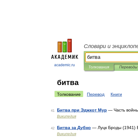
Словари и энциклоп
academic.ru
Толкования
Переводы
битва
Толкование
Перевод
Книги
Битва при Эджкот Мур
— Часть войны
41
Википедия
Битва за Дубно
— Луцк Броды (1941) 
42
Википедия