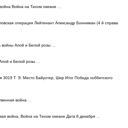
война Война на Тихом океане …
вская операция Лейтенант Александр Бонниман (4 й справа
 войны Алой и Белой розы …
Алой и Белой розы …
 3019 Т. Э. Место Байуотер, Шир Итог Победа хоббитского
твенная война …
ая война, Война на Тихом океане Дата 8 декабря …