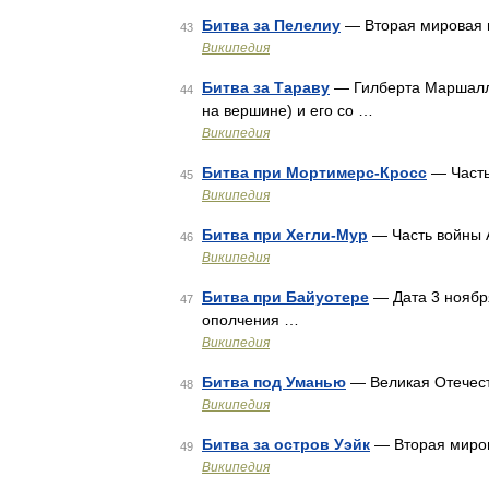
Битва за Пелелиу
— Вторая мировая 
43
Википедия
Битва за Тараву
— Гилберта Маршалло
44
на вершине) и его со …
Википедия
Битва при Мортимерс-Кросс
— Часть
45
Википедия
Битва при Хегли-Мур
— Часть войны 
46
Википедия
Битва при Байуотере
— Дата 3 ноября
47
ополчения …
Википедия
Битва под Уманью
— Великая Отечес
48
Википедия
Битва за остров Уэйк
— Вторая миров
49
Википедия