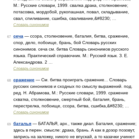
М.: Русские словари, 1999. свалка драка, столкновение;
потасовка, мордобой, рукопашная, повал, складывание,
свал, спиливание, сшибка, сваливание,&#8230; …
Словарь синонимов
сеча
— ссора, столкновение, баталия, битва, сражение,
67
спор, дело, побоище, брань, бой Словарь русских
синонимов. сеча см. битва Словарь синонимов русского
языка. Практический справочник. М.: Русский язык. З. Е.
Александрова. 2 …
Словарь синонимов
сражение
— См. битва проиграть сражение... Словарь
68
русских синонимов и сходных по смыслу выражений. под.
ред. Н. Абрамова, М.: Русские словари, 1999. сражение
схватка, столкновение, смертный бой, баталия, брань,
перестрелка, побоище, ссора, битва, сшибка,&#8230; …
Словарь синонимов
баталья
— БАТАЛЬЯ, арх., также диал. Баталия, сражение;
69
здесь в перен. смысле: драка, брань. А как в дозор позовут,
запрись на заложку, никого не впускай, а то казачки учинют