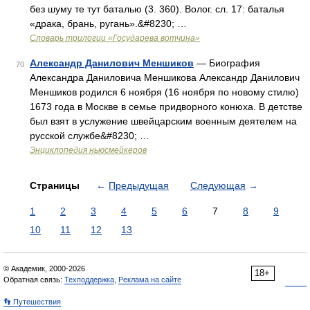
без шуму те тут баталью (3. 360). Волог. сл. 17: баталья
«драка, брань, ругань».&#8230; …
Словарь трилогии «Государева вотчина»
Александр Данилович Меншиков
— Биография
70
Александра Даниловича Меншикова Александр Данилович
Меншиков родился 6 ноября (16 ноября по новому стилю)
1673 года в Москве в семье придворного конюха. В детстве
был взят в услужение швейцарским военным деятелем на
русской службе&#8230; …
Энциклопедия ньюсмейкеров
Страницы
←
Предыдущая
Следующая
→
1
2
3
4
5
6
7
8
9
10
11
12
13
© Академик, 2000-2026
18+
Обратная связь:
Техподдержка
,
Реклама на сайте
👣 Путешествия