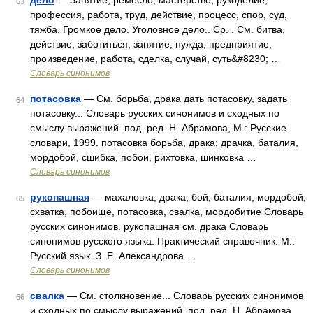
дело
— Занятие, ремесло, мастерство, рукоделие,
63
профессия, работа, труд, действие, процесс, спор, суд,
тяжба. Громкое дело. Уголовное дело.. Ср. . См. битва,
действие, заботиться, занятие, нужда, предприятие,
произведение, работа, сделка, случай, суть&#8230; …
Словарь синонимов
потасовка
— См. борьба, драка дать потасовку, задать
64
потасовку... Словарь русских синонимов и сходных по
смыслу выражений. под. ред. Н. Абрамова, М.: Русские
словари, 1999. потасовка борьба, драка; драчка, баталия,
мордобой, сшибка, побои, рихтовка, шинковка …
Словарь синонимов
рукопашная
— махаловка, драка, бой, баталия, мордобой,
65
схватка, побоище, потасовка, свалка, мордобитие Словарь
русских синонимов. рукопашная см. драка Словарь
синонимов русского языка. Практический справочник. М.:
Русский язык. З. Е. Александрова …
Словарь синонимов
свалка
— См. столкновение... Словарь русских синонимов
66
и сходных по смыслу выражений. под. ред. Н. Абрамова,