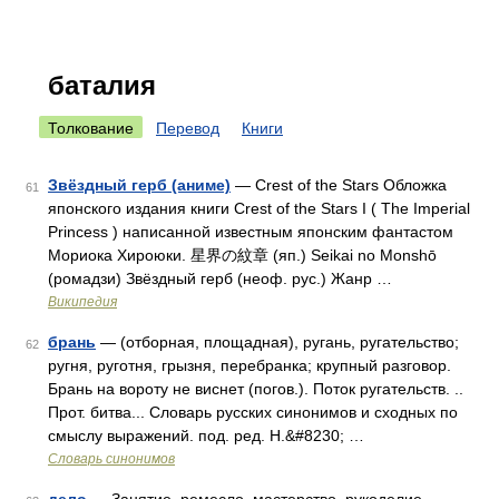
баталия
Толкование
Перевод
Книги
Звёздный герб (аниме)
— Crest of the Stars Обложка
61
японского издания книги Crest of the Stars I ( The Imperial
Princess ) написанной известным японским фантастом
Мориока Хироюки. 星界の紋章 (яп.) Seikai no Monshō
(ромадзи) Звёздный герб (неоф. рус.) Жанр …
Википедия
брань
— (отборная, площадная), ругань, ругательство;
62
ругня, руготня, грызня, перебранка; крупный разговор.
Брань на вороту не виснет (погов.). Поток ругательств. ..
Прот. битва... Словарь русских синонимов и сходных по
смыслу выражений. под. ред. Н.&#8230; …
Словарь синонимов