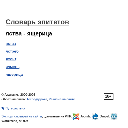
Словарь эпитетов
яства - ящерица
яства
ястреб
яхонт
ячмень
ящерица
© Академик, 2000-2026
18+
Обратная связь:
Техподдержка
,
Реклама на сайте
👣 Путешествия
Экспорт словарей на сайты
, сделанные на PHP,
Joomla,
Drupal,
WordPress, MODx.