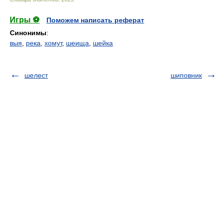
Игры ⚽
Поможем написать реферат
Синонимы
:
выя
,
река
,
хомут
,
шеища
,
шейка
шелест
шиповник