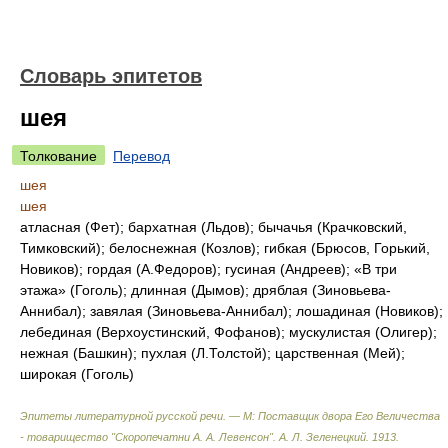
Словарь эпитетов
шея
Толкование
Перевод
шея
шея
атласная (Фет); бархатная (Льдов); бычачья (Крачковский,
Тимковский); белоснежная (Козлов); гибкая (Брюсов, Горький,
Новиков); гордая (А.Федоров); гусиная (Андреев); «В три
этажа» (Гоголь); длинная (Дымов); дряблая (Зиновьева-
Аннибал); завялая (Зиновьева-Аннибал); лошадиная (Новиков);
лебединая (Верхоустинский, Фофанов); мускулистая (Олигер);
нежная (Башкин); пухлая (Л.Толстой); царственная (Мей);
широкая (Гоголь)
Эпитеты литературной русской речи. — М: Поставщик двора Его Величества
- товарищество "Скоропечатни А. А. Левенсон"
.
А. Л. Зеленецкий
.
1913
.