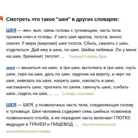
Смотреть что такое "шея" в других словарях:
ШЕЯ
— жен. выя, связь головы с туловищем, часть тела
промеж плеч и головы. У него шея крепка, толста, много
снесет. У мира (мирская) шея толста. Сбыть, свалить с шеи,
отделаться. Дай ему в шею, по шее. Шейка лебяжья. Он у меня
на шее, бременит, тяготит …
Толковый словарь Даля
шея
— вешаться на шею, в три шеи, вытолкать в три шеи, гнуть
шею, гиря на шее, дать по шее, ладонка на вороту, а черт на
шее, навязать на шею, нагреть шею, накласть в шею,
настаканить шею, прогнать по шеям, свихнуть шею, сгибать
шею, сидеть на шее,… …
Словарь синонимов
ШЕЯ
— ШЕЯ, у позвоночных часть тела, соединяющая голову
и туловище. Шея человека содержит семь шейных позвонков
позвоночного столба, а ее передняя часть включает ГЛОТКУ,
ведущую в ТРАХЕИ и ПИЩЕВОД …
Научно-технический
энциклопедический словарь