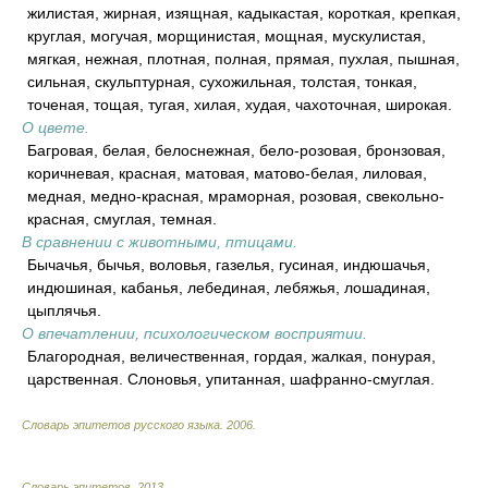
жилистая, жирная, изящная, кадыкастая, короткая, крепкая,
круглая, могучая, морщинистая, мощная, мускулистая,
мягкая, нежная, плотная, полная, прямая, пухлая, пышная,
сильная, скульптурная, сухожильная, толстая, тонкая,
точеная, тощая, тугая, хилая, худая, чахоточная, широкая.
О цвете.
Багровая, белая, белоснежная, бело-розовая, бронзовая,
коричневая, красная, матовая, матово-белая, лиловая,
медная, медно-красная, мраморная, розовая, свекольно-
красная, смуглая, темная.
В сравнении с животными, птицами.
Бычачья, бычья, воловья, газелья, гусиная, индюшачья,
индюшиная, кабанья, лебединая, лебяжья, лошадиная,
цыплячья.
О впечатлении, психологическом восприятии.
Благородная, величественная, гордая, жалкая, понурая,
царственная. Слоновья, упитанная, шафранно-смуглая.
Словарь эпитетов русского языка
.
2006
.
Словарь эпитетов
.
2013
.