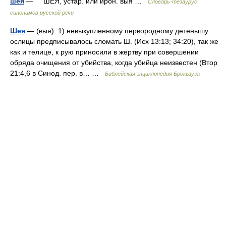
шея
— ШЕЯ, устар. или ирон. выя …
Словарь-тезаурус
синонимов русской речи
Шея
— (выя): 1) невыкупленному первородному детенышу
ослицы предписывалось сломать Ш. (Исх 13:13; 34:20), так же
как и телице, к рую приносили в жертву при совершении
обряда очищения от убийства, когда убийца неизвестен (Втор
21:4,6 в Синод. пер. в… …
Библейская энциклопедия Брокгауза