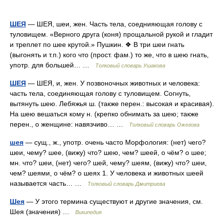
ШЕЯ
— ШЕЯ, шеи, жен. Часть тела, соеднияющая голову с
туловищем. «Верного друга (коня) прощальной рукой и гладит
и треплет по шее крутой.» Пушкин. ❖ В три шеи гнать
(выгонять и т.п.) кого что (прост. фам.) то же, что в шею гнать,
употр. для большей… …
Толковый словарь Ушакова
ШЕЯ
— ШЕЯ, и, жен. У позвоночных животных и человека:
часть тела, соединяющая голову с туловищем. Согнуть,
вытянуть шею. Лебяжья ш. (также перен.: высокая и красивая).
На шею вешаться кому н. (крепко обнимать за шею; также
перен., о женщине: навязчиво… …
Толковый словарь Ожегова
шея
— сущ., ж., употр. очень часто Морфология: (нет) чего?
шеи, чему? шее, (вижу) что? шею, чем? шеей, о чём? о шее;
мн. что? шеи, (нет) чего? шей, чему? шеям, (вижу) что? шеи,
чем? шеями, о чём? о шеях 1. У человека и животных шеей
называется часть… …
Толковый словарь Дмитриева
Шея
— У этого термина существуют и другие значения, см.
Шея (значения) …
Википедия